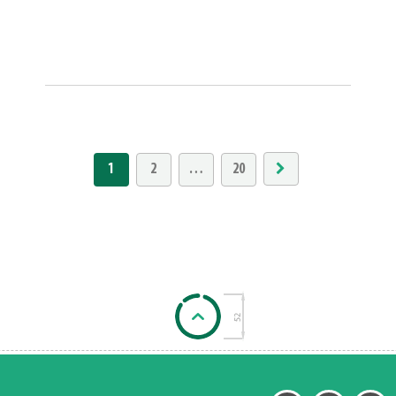
1
2
…
20