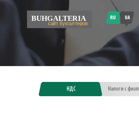
RU
UA
НДС
Налоги с физ