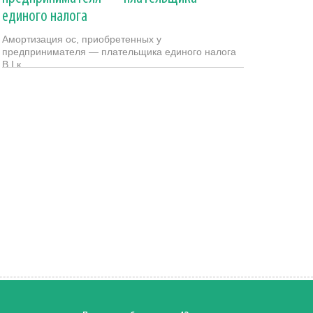
единого налога
Амортизация ос, приобретенных у
предпринимателя — плательщика единого налога
В I к...
27.05.2011