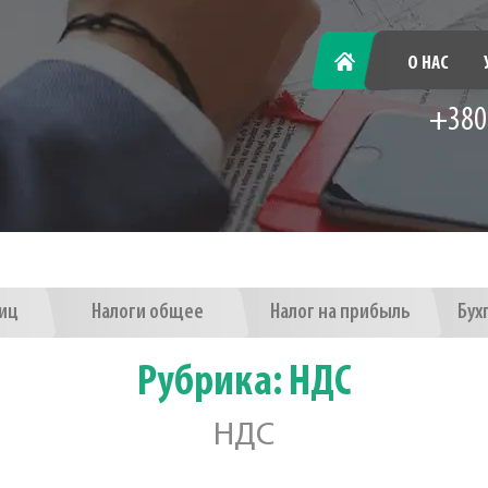
ГЛАВНАЯ
О НАС
+380
лиц
Налоги общее
Налог на прибыль
Бух
Рубрика:
НДС
НДС