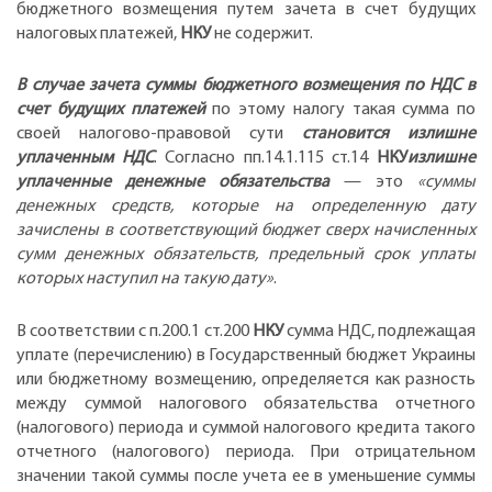
бюджетного возмещения путем зачета в счет будущих
налоговых платежей,
НКУ
не содержит.
В случае зачета суммы бюджетного возмещения по НДС в
счет будущих платежей
по этому налогу такая сумма по
своей налогово-правовой сути
становится излишне
уплаченным НДС
. Согласно пп.14.1.115 ст.14
НКУ
излишне
уплаченные денежные обязательства
— это
«суммы
денежных средств, которые на определенную дату
зачислены в соответствующий бюджет сверх начисленных
сумм денежных обязательств, предельный срок уплаты
которых наступил на такую дату»
.
В соответствии с п.200.1 ст.200
НКУ
сумма НДС, подлежащая
уплате (перечислению) в Государственный бюджет Украины
или бюджетному возмещению, определяется как разность
между суммой налогового обязательства отчетного
(налогового) периода и суммой налогового кредита такого
отчетного (налогового) периода. При отрицательном
значении такой суммы после учета ее в уменьшение суммы