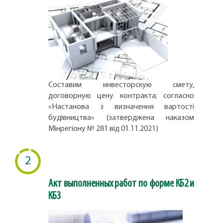
Составим инвесторскую смету,
договорную цену контракта; согласно
«Настанова з визначення вартості
будівництва» (затверджена наказом
Мінрегіону № 281 від 01.11.2021)
2
Акт выполненных работ по форме КБ2 и
КБ3