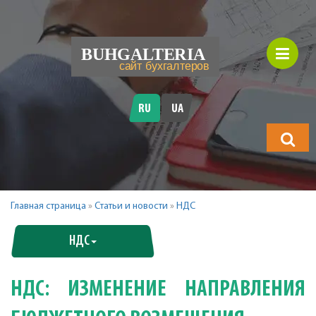
RU
UA
Что
будете
искать?
Главная страница
»
Статьи и новости
»
НДС
НДС
НДС: ИЗМЕНЕНИЕ НАПРАВЛЕНИЯ