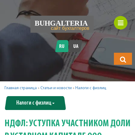
RU
UA
Что
будете
искать?
Главная страница
»
Статьи и новости
»
Налоги с физлиц
Налоги с физлиц
НДФЛ: УСТУПКА УЧАСТНИКОМ ДОЛИ