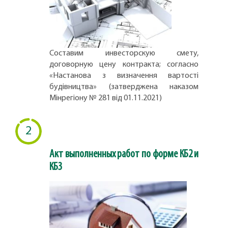
Составим инвесторскую смету,
договорную цену контракта; согласно
«Настанова з визначення вартості
будівництва» (затверджена наказом
Мінрегіону № 281 від 01.11.2021)
2
Акт выполненных работ по форме КБ2 и
КБ3