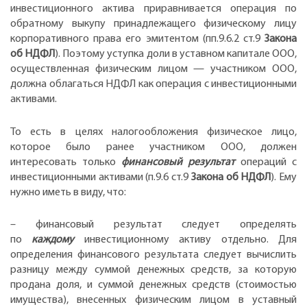
инвестиционного актива приравнивается операция по
обратному выкупу принадлежащего физическому лицу
корпоративного права его эмитентом (пп.9.6.2 ст.9
Закона
об НДФЛ
). Поэтому уступка доли в уставном капитале ООО,
осуществленная физическим лицом — участником ООО,
должна облагаться НДФЛ как операция с инвестиционными
активами.
То есть в целях налогообложения физическое лицо,
которое было ранее участником ООО, должен
интересовать только
финансовый результат
операций с
инвестиционными активами (п.9.6 ст.9
Закона об НДФЛ
). Ему
нужно иметь в виду, что:
– финансовый результат следует определять
по
каждому
инвестиционному активу отдельно. Для
определения финансового результата следует вычислить
разницу между суммой денежных средств, за которую
продана доля, и суммой денежных средств (стоимостью
имущества), внесенных физическим лицом в уставный