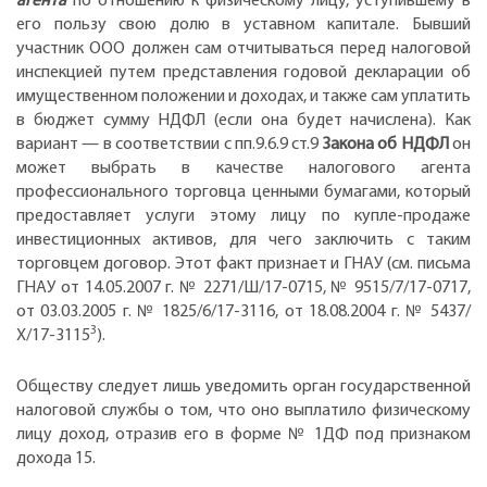
агента
по отношению к физическому лицу, уступившему в
его пользу свою долю в уставном капитале. Бывший
участник ООО должен сам отчитываться перед налоговой
инспекцией путем представления годовой декларации об
имущественном положении и доходах, и также сам уплатить
в бюджет сумму НДФЛ (если она будет начислена). Как
вариант — в соответствии с пп.9.6.9 ст.9
Закона об НДФЛ
он
может выбрать в качестве налогового агента
профессионального торговца ценными бумагами, который
предоставляет услуги этому лицу по купле-продаже
инвестиционных активов, для чего заключить с таким
торговцем договор. Этот факт признает и ГНАУ (см. письма
ГНАУ от 14.05.2007 г. № 2271/Ш/17-0715, № 9515/7/17-0717,
от 03.03.2005 г. № 1825/6/17-3116, от 18.08.2004 г. № 5437/
3
Х/17-3115
).
Обществу следует лишь уведомить орган государственной
налоговой службы о том, что оно выплатило физическому
лицу доход, отразив его в форме № 1ДФ под признаком
дохода 15.