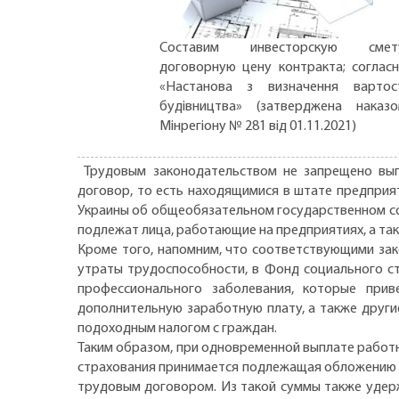
Составим инвесторскую смету
договорную цену контракта; соглас
«Настанова з визначення вартос
будівництва» (затверджена наказ
Мінрегіону № 281 від 01.11.2021)
Трудовым законодательством не запрещено вып
договор, то есть находящимися в штате предприят
Украины об общеобязательном государственном со
подлежат лица, работающие на предприятиях, а так
Кроме того, напомним, что соответствующими зак
утраты трудоспособности, в Фонд социального ст
профессионального заболевания, которые при
дополнительную заработную плату, а также друг
подоходным налогом с граждан.
Таким образом, при одновременной выплате работн
страхования принимается подлежащая обложению 
трудовым договором. Из такой суммы также удер