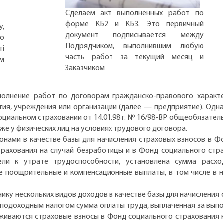
Сделаем акт выполненных работ по
форме КБ2 и КБ3. Это первичный
,
документ подписывается между
но
Подрядчиком, выполнившим любую
ті
часть работ за текущий месяц и
ом
Заказчиком
олнение работ по договорам гражданско-правового характе
ия, учреждения или организации (далее — предприятие). Одна
циальном страховании от 14.01.98 г. № 16/98-ВР общеобязате
же у физических лиц на условиях трудового договора.
онами в качестве базы для начисления страховых взносов в Ф
рахования на случай безработицы и в Фонд социального стра
вели к утрате трудоспособности, установлена сумма расх
ие поощрительные и компенсационные выплаты, в том числе в
ику нескольких видов доходов в качестве базы для начисления
подоходным налогом сумма оплаты труда, выплаченная за выпо
живаются страховые взносы в Фонд социального страхования н