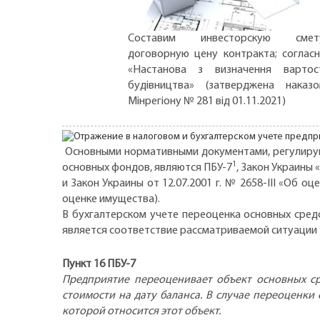
Составим инвесторскую смету
договорную цену контракта; соглас
«Настанова з визначення вартос
будівництва» (затверджена наказ
Мінрегіону № 281 від 01.11.2021)
Основными нормативными документами, регулирую
1
основных фондов, являются ПБУ-7
, Закон Украины 
и Закон Украины от 12.07.2001 г. № 2658-III «Об
оценке имущества).
В бухгалтерском учете переоценка основных сред
является соответствие рассматриваемой ситуации 
Пункт 16 ПБУ-7
Предприятие переоценивает объект основных сре
стоимости на дату баланса. В случае переоценки
которой относится этот объект.