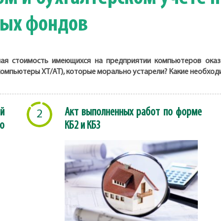
ных фондов
ная стоимость имеющихся на предприятии компьютеров оказ
компьютеры ХТ/АТ), которые морально устарели? Какие необход
й
Акт выполненных работ по форме
2
о
КБ2 и КБ3