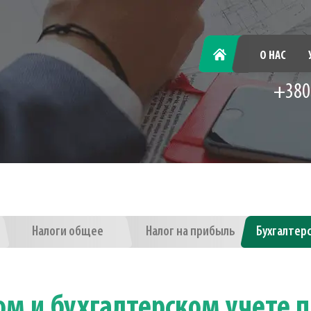
ГЛАВНАЯ
О НАС
+380
Налоги общее
Налог на прибыль
Бухгалтер
ом и бухгалтерском учете 