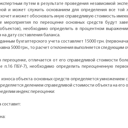
экспертным путем в результате проведения независимой эксп
вной и может служить основанием для определения все той
е хочет и может обосновать иную справедливую стоимость имею
ые мероприятия по переоценке основных средств будут заве
объектов), необходимо определить в процентном выражении,
 на дату составления баланса.
данным бухгалтерского учета составляет 15000 грн. (первонача
 равна 5000 грн., то расчет отклонения выполняется следующим 
 переоценке, отличается от его справедливой стоимости бол
е п.16 ПБУ-7), необходимо определить переоцененную перв
 износа объекта основных средств определяется умножением 
определяется делением справедливой стоимости объекта на его
ределим индекс переоценки:
 составит:
на: