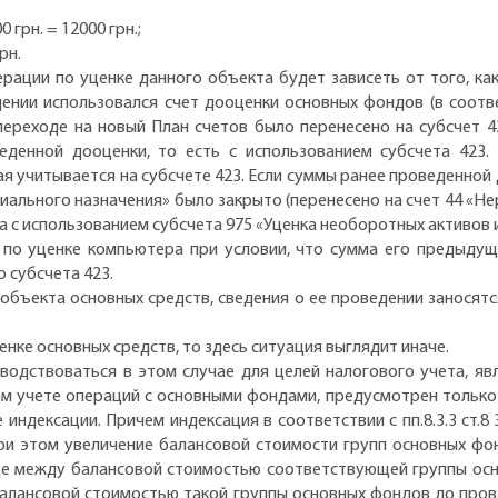
 грн. = 12000 грн.;
грн.
рации по уценке данного объекта будет зависеть от того, ка
дении использовался счет дооценки основных фондов (в соот
 переходе на новый План счетов было перенесено на субсчет 4
еденной дооценки, то есть с использованием субсчета 423
 учитывается на субсчете 423. Если суммы ранее проведенной
иального назначения» было закрыто (перенесено на счет 44 «Н
а с использованием субсчета 975 «Уценка необоротных активов 
по уценке компьютера при условии, что сумма его предыдуще
 субсчета 423.
объекта основных средств, сведения о ее проведении заносят
енке основных средств, то здесь ситуация выглядит иначе.
одствоваться в этом случае для целей налогового учета, явля
м учете операций с основными фондами, предусмотрен только 
индексации. Причем индексация в соответствии с пп.8.3.3 ст.8
ри этом увеличение балансовой стоимости групп основных фон
ице между балансовой стоимостью соответствующей группы осн
балансовой стоимостью такой группы основных фондов до пров