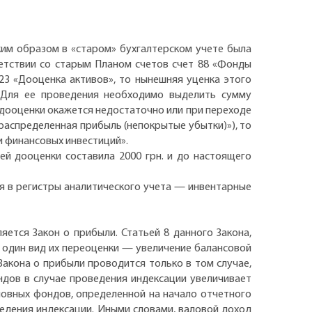
ким образом в «старом» бухгалтерском учете была
ветствии со старым Планом счетов счет 88 «Фонды
23 «Дооценка активов», то нынешняя уценка этого
. Для ее проведения необходимо выделить сумму
 дооценки окажется недостаточно или при переходе
ераспределенная прибыль (непокрытые убытки)»), то
и финансовых инвестиций».
й дооценки составила 2000 грн. и до настоящего
ся в регистры аналитического учета — инвентарные
ется Закон о прибыли. Статьей 8 данного Закона,
один вид их переоценки — увеличение балансовой
 Закона о прибыли проводится только в том случае,
дов в случае проведения индексации увеличивает
овных фондов, определенной на начало отчетного
едения индексации. Иными словами, валовой доход