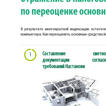
по переоценке основ
В результате многократной индексации остаточ
компьютера. Как переоценить основные средства (
Составление сметно
1
документации согласн
требований Настанови