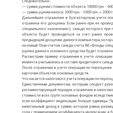
Следовательно:
— сумма уценки стоимости объекта: 18000 грн. - 6000
— сумма уценки износа: 3000 грн. - 1000 грн. = 2000 
Дальнейшее отражение в бухгалтерском учете опе
отражена его дооценка. Если ранее при ее прове
специального назначения»), сальдо которого при
объекта будет проводиться за счет ранее пров
предыдущей дооценки данного компьютера, которая
на новый План счетов сальдо счета 88 «Фонды спец
уценка данного основного средства будет отражен
Рассмотрим пример отражения в учете операции 
момента учитывалась в составе кредитового сальдо
После отражения в учете операции по переоценке 
карточки объектов основных средств.
Что касается налогового учета операции по переоц
Единственным документом, которым следует руков
регламентирующей порядок отражения в налогово
стоимости всех групп основных фондов вследствие 
если коэффициент индексации больше единицы. П
капитальный доход в сумме, которая равна разн
года с применением коэффициента индексации, и 