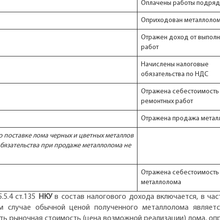
Оплачены работы подряд
Оприходован металлоло
Отражен доход от выпол
работ
Начислены налоговые
обязательства по НДС
Отражена себестоимость
ремонтных работ
Отражена продажа метал
о поставке лома черных и цветных металлов
бязательства при продаже металлолома не
Отражена себестоимость
металлолома
5.5.4 ст.135
НКУ
в состав налогового дохода включается, в час
м случае обычной ценой полученного металлолома являетс
ть рыночная стоимость (цена возможной реализации) лома, оп