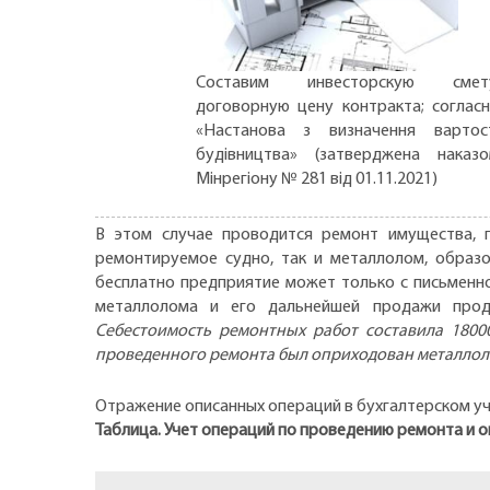
Составим инвесторскую смету
договорную цену контракта; соглас
«Настанова з визначення вартос
будівництва» (затверджена наказ
Мінрегіону № 281 від 01.11.2021)
В этом случае проводится ремонт имущества, 
ремонтируемое судно, так и металлолом, образо
бесплатно предприятие может только с письменно
металлолома и его дальнейшей продажи прод
Себестоимость ремонтных работ составила 18000
проведенного ремонта был оприходован металлоло
Отражение описанных операций в бухгалтерском уч
Таблица. Учет операций по проведению ремонта и 