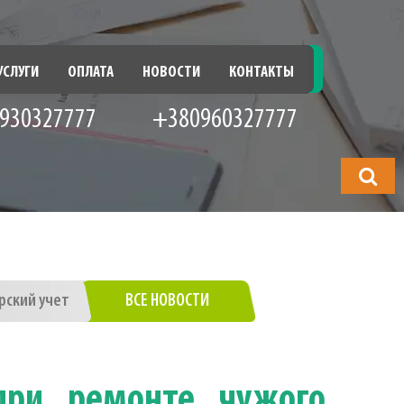
УСЛУГИ
ОПЛАТА
НОВОСТИ
КОНТАКТЫ
930327777
+380960327777
Что
будете
искать?
рский учет
ВСЕ НОВОСТИ
при ремонте чужого