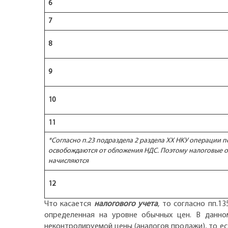
6
7
8
9
10
11
*Согласно п.23 подраздела 2 раздела ХХ НKУ операции п
освобождаются от обложения НДС. Поэтому налоговые о
начисляются
12
Что касается
налогового учета
, то согласно пп.13
определенная на уровне обычных цен. В данно
неконтролируемой цены (аналогов продажи), то ес