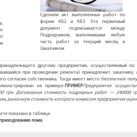
Сделаем акт выполненных работ по
форме КБ2 и КБ3. Это первичный
,
документ подписывается между
но
Подрядчиком, выполнившим любую
ті
часть работ за текущий месяц и
ом
Заказчиком
принадлежащего другому предприятию, осуществляемый по 
вавшийся при проведении ремонта) принадлежит заказчику,
го согласия собственника. Тогда имеет место бесплатное пол
емонстрирован на примере.
ПРИМЕР
Предприятие осуществ
0 грн. Договорная стоимость подрядных работ — 240000 грн
м, рыночную стоимость которого комиссия предприятия оценил
ете показано в таблице.
оприходованию лома