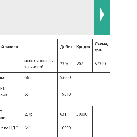
Сумма,
ой записи
Дебет
Kредит
грн.
использованных
23/р
207
57390
запчастей
иков
661
53000
 на
иков
65
19610
т,
23/р
631
50000
ами
ит по НДС
641
10000