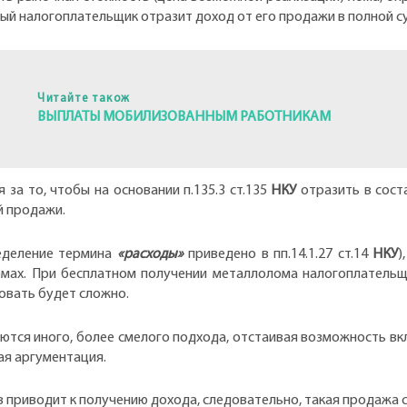
 налогоплательщик отразит доход от его продажи в полной сум
Читайте також
ВЫПЛАТЫ МОБИЛИЗОВАННЫМ РАБОТНИКАМ
за то, чтобы на основании п.135.3 ст.135
НКУ
отразить в сост
й продажи.
ределение термина
«расходы»
приведено в пп.14.1.27 ст.14
НКУ
)
мах. При бесплатном получении металлолома налогоплательщи
овать будет сложно.
ются иного, более смелого подхода, отстаивая возможность вк
ая аргументация.
 приводит к получению дохода, следовательно, такая продажа с