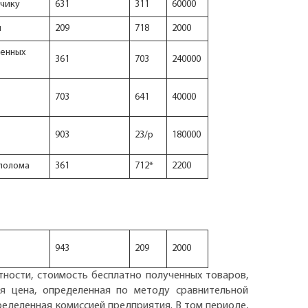
чику
631
311
60000
м
209
718
2000
ненных
361
703
240000
703
641
40000
903
23/р
180000
лолома
361
712*
2200
943
209
2000
тности, стоимость бесплатно полученных товаров,
я цена, определенная по методу сравнительной
ределенная комиссией предприятия. В том периоде,