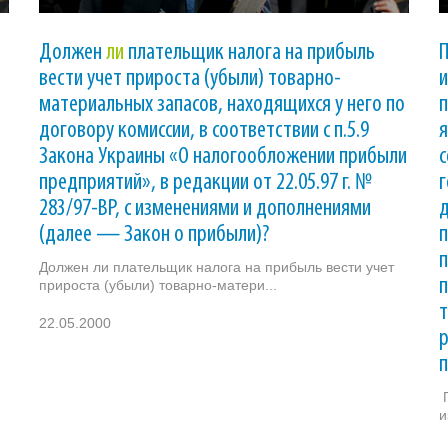
Должен
ли
плательщик налога на прибыль
вести учет прироста (убыли) товарно-
и
материальных запасов, находящихся у него по
п
договору комиссии, в соответствии с п.5.9
я
Закона Украины «О налогообложении прибыли
с
предприятий», в редакции от 22.05.97 г. №
г
283/97-ВР, с изменениями и дополнениями
(далее — Закон о прибыли)?
п
п
Должен ли плательщик налога на прибыль вести учет
прироста (убыли) товарно-матери...
т
22.05.2000
р
П
и