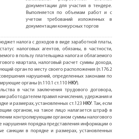
документации для участия в тендере.
Выполняется по объемам работ и с
учетом требований изложенных в
документации конкурсных торгов
бюджет налога с доходов в виде заработной платы,
татус налоговых агентов, обязаны, в частности,
аемого в пользу плательщика налога и облагаемого
гового квартала, налоговый расчет суммы дохода,
ующий орган по месту своего расположения (п.176.2
 совершения нарушений, определенных законами по
рующие органы (п.110.1 ст.110
НКУ
).
льства в части заключения трудового договора,
ким работодателем правил начисления, удержания и
дке и размерах, установленных ст.123
НКУ
. Так, если
ющим органом, на такое лицо налагается штраф в
делении контролирующим органом суммы налогового
ае нарушения порядка представления информации о
е санкции в порядке и размерах, установленных