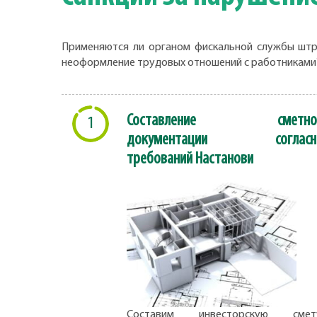
Применяются ли органом фискальной службы штра
неоформление трудовых отношений с работниками
Составление сметно
1
документации согласн
требований Настанови
Составим инвесторскую смету