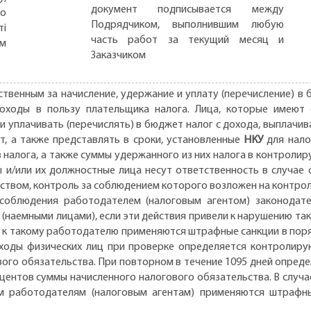
документ подписывается между
но
Подрядчиком, выполнившим любую
ті
часть работ за текущий месяц и
ом
Заказчиком
твенным за начисление, удержание и уплату (перечисление) в 
ходы в пользу плательщика налога. Лица, которые имеют с
и уплачивать (перечислять) в бюджет налог с дохода, выплачив
т, а также представлять в сроки, установленные
НКУ
для нало
 налога, а также суммы удержанного из них налога в контролир
ы и/или их должностные лица несут ответственность в случае
твом, контроль за соблюдением которого возложен на контроли
соблюдения работодателем (налоговым агентом) законодате
наемными лицами), если эти действия привели к нарушению та
, к такому работодателю применяются штрафные санкции в поря
оходы физических лиц при проверке определяется контролиру
вого обязательства. При повторном в течение 1095 дней опре
оцентов суммы начисленного налогового обязательства. В случ
м работодателям (налоговым агентам) применяются штрафны