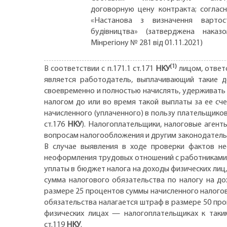
договорную цену контракта; соглас
«Настанова з визначення вартос
будівництва» (затверджена наказ
Мінрегіону № 281 від 01.11.2021)
(1)
В соответствии с п.171.1 ст.171
НКУ
лицом, ответс
является работодатель, выплачивающий такие до
своевременно и полностью начислять, удерживать 
налогом до или во время такой выплаты за ее сче
начисленного (уплаченного) в пользу плательщиков
ст.176
НКУ
). Налогоплательщики, налоговые агент
вопросам налогообложения и другим законодательс
В случае выявления в ходе проверки фактов не
неоформления трудовых отношений с работниками (
уплаты в бюджет налога на доходы физических лиц
сумма налогового обязательства по налогу на д
размере 25 процентов суммы начисленного налого
обязательства налагается штраф в размере 50 пр
физических лицах — налогоплательщиках к таки
ст.119
НКУ
.