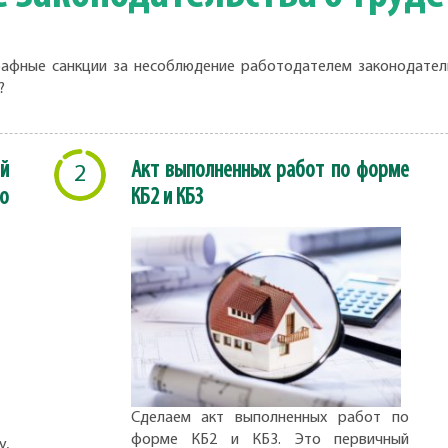
фные санкции за несоблюдение работодателем законодатель
?
й
Акт выполненных работ по форме
2
о
КБ2 и КБ3
Сделаем акт выполненных работ по
форме КБ2 и КБ3. Это первичный
,