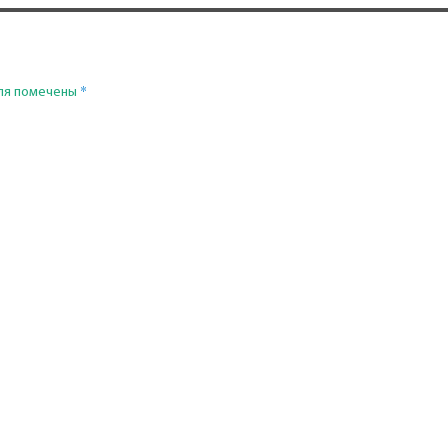
*
ля помечены