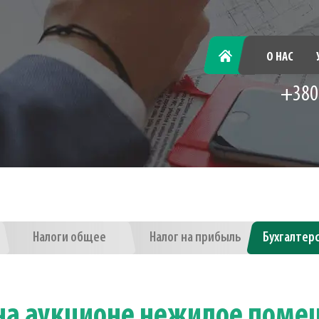
ГЛАВНАЯ
О НАС
+380
Налоги общее
Налог на прибыль
Бухгалтер
на аукционе нежилое поме