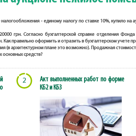
налогообложения - единому налогу по ставке 10%, купило на 
220000 грн. Согласно бухгалтерской справке отделения Фонд
грн. Как правильно оформить и отразить в бухгалтерском учете 
я (в архитектурном плане это возможно). Продажная стоимость
их основных средств?
й
Акт выполненных работ по форме
2
о
КБ2 и КБ3