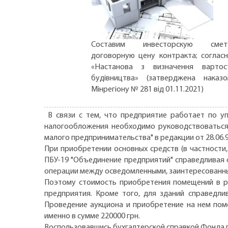
Составим инвесторскую смету
договорную цену контракта; соглас
«Настанова з визначення вартос
будівництва» (затверджена наказ
Мінрегіону № 281 від 01.11.2021)
В связи с тем, что предприятие работает по у
налогообложения необходимо руководствоваться 
малого предпринимательства" в редакции от 28.06.99 
При приобретении основных средств (в частности
ПБУ-19 "Объединение предприятий" справедливая 
операции между осведомленными, заинтересованн
Поэтому стоимость приобретения помещений в ра
предприятия. Кроме того, для зданий справедли
Проведение аукциона и приобретение на нем пом
именно в сумме 220000 грн.
Воспользовавшись бухгалтерской справкой Фонда 