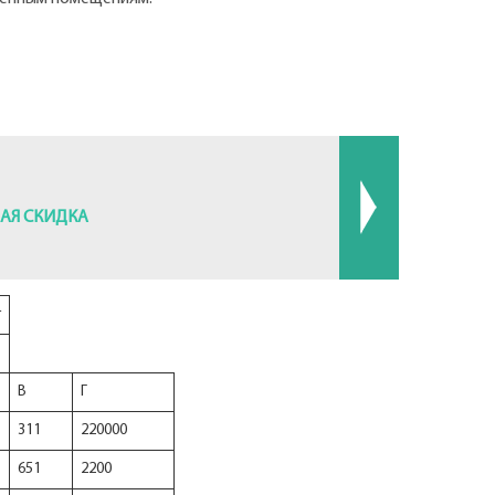
АЯ СКИДКА
т
В
Г
311
220000
651
2200