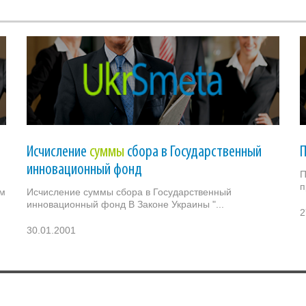
Исчисление
суммы
сбора в Государственный
инновационный фонд
П
п
ом
Исчисление суммы сбора в Государственный
инновационный фонд В Законе Украины "...
2
30.01.2001