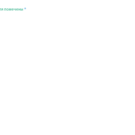
*
ля помечены