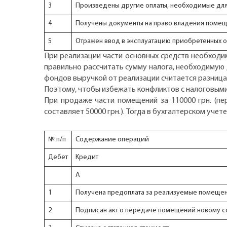
3
Произведены другие оплаты, необходимые для
4
Получены документы на право владения поме
5
Отражен ввод в эксплуатацию приобретенных 
При реализации части основных средств необходим
правильно рассчитать сумму налога, необходимую 
фондов выручкой от реализации считается разница
Поэтому, чтобы избежать конфликтов с налоговыми
При продаже части помещений за 110000 грн. (пе
составляет 50000 грн.). Тогда в бухгалтерском уче
№ п/п
Содержание операций
Дебет
Kредит
А
1
Получена предоплата за реализуемые помеще
2
Подписан акт о передаче помещений новому с