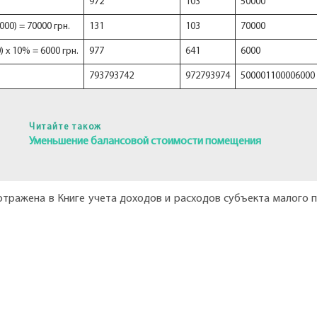
972
103
50000
00) = 70000 грн.
131
103
70000
 х 10% = 6000 грн.
977
641
6000
793793742
972793974
500001100006000
Читайте також
Уменьшение балансовой стоимости помещения
 отражена в Книге учета доходов и расходов субъекта малого п