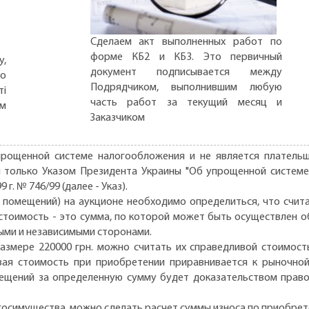
Сделаем акт выполненных работ по
форме КБ2 и КБ3. Это первичный
,
документ подписывается между
но
Подрядчиком, выполнившим любую
ті
часть работ за текущий месяц и
ом
Заказчиком
прощенной системе налогообложения и не является плательщ
только Указом Президента Украины "Об упрощенной системе
г. № 746/99 (далее - Указ).
, помещений) на аукционе необходимо определиться, что счита
стоимость - это сумма, по которой может быть осуществлен об
ыми и независимыми сторонами.
змере 220000 грн. можно считать их справедливой стоимост
вая стоимость при приобретении приравнивается к рыночной
ещений за определенную сумму будет доказательством прав
госимущества, можно сделать расчет суммы износа по приобр