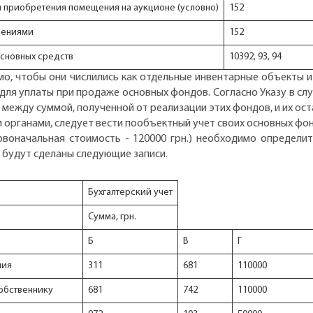
 приобретения помещения на аукционе (условно)
152
щениями
152
основных средств
10392, 93, 94
о, чтобы они числились как отдельные инвентарные объекты и
для уплаты при продаже основных фондов. Согласно Указу в с
 между суммой, полученной от реализации этих фондов, и их о
 органами, следует вести пообъектный учет своих основных фо
рвоначальная стоимость - 120000 грн.) необходимо определить
те будут сделаны следующие записи.
Бухгалтерский учет
Сумма, грн.
Б
В
Г
ния
311
681
110000
обственнику
681
742
110000