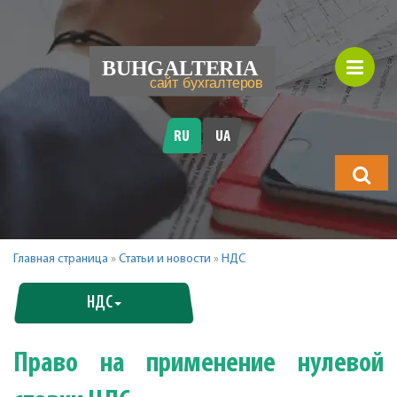
RU
UA
Что
будете
искать?
Главная страница
»
Статьи и новости
»
НДС
НДС
Право на применение нулевой