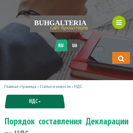
RU
UA
Что
будете
искать?
Главная страница
»
Статьи и новости
»
НДС
НДС
Порядок составления Декларации