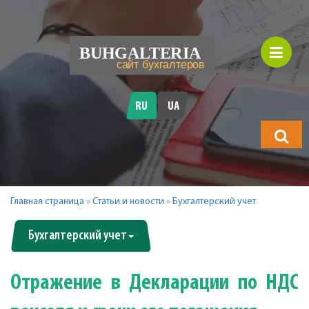
RU
UA
Что
будете
искать?
Главная страница
»
Статьи и новости
»
Бухгалтерский учет
Бухгалтерский учет
Отражение в Декларации по НДС