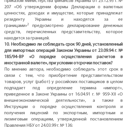
Приказом Министерства финансов Украины от 25.12.95 г. №
207 «Об утверждении формы Декларации о валютных
ценностях, доходах и имуществе, которые принадлежат
резиденту Украины и находятся за ее
2
границами»
предусмотрено декларирование денежных
средств, перечисленных представительству, которое
находится за границей.
10. Необходимо ли соблюдать срок 90 дней, установленный
для импортных операций Законом Украины от 23.09.94 г. №
185/94-ВР «О порядке осуществления расчетов в
иностранной валюте», при условии отсрочки поставок?
По мнению автора, необходимо соблюдать этот срок в
связи с тем, что приобретение представительством
товаров, услуг (работ) у российских поставщиков в целом
подпадает под определение термина «импорт»,
приведенное в Законе Украины от 16.04.91 г. № 959-ХII «О
внешнеэкономической деятельности», а также в
Инструкции о порядке осуществления контроля и
получения лицензий по экспортным, импортным и
лизинговым операциям, утвержденной постановлением
Правления НБУ от 24.03.99 г. № 136: