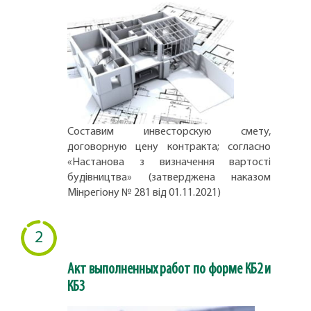
Составим инвесторскую смету,
договорную цену контракта; согласно
«Настанова з визначення вартості
будівництва» (затверджена наказом
Мінрегіону № 281 від 01.11.2021)
2
Акт выполненных работ по форме КБ2 и
КБ3