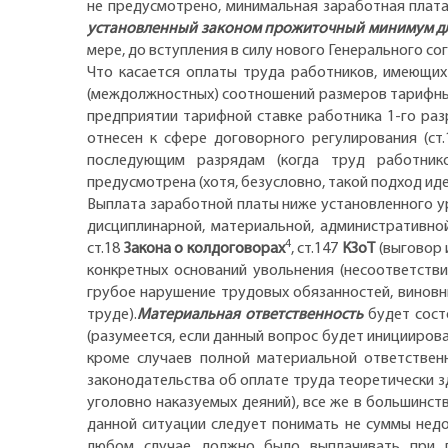
не предусмотрено, минимальная заработная плата
установленный законом прожиточный минимум дл
мере, до вступления в силу нового Генерального с
Что касается оплаты труда работников, имеющих
(междолжностных) соотношений размеров тарифных 
предприятии тарифной ставке работника 1-го раз
отнесен к сфере договорного регулирования (ст
последующим разрядам (когда труд работнико
предусмотрена (хотя, безусловно, такой подход ид
Выплата заработной платы ниже установленного у
дисциплинарной, материальной, административной
4
ст.18
Закона о колдоговорах
, ст.147
КЗоТ
(выговор 
конкретных оснований увольнения (несоответств
грубое нарушение трудовых обязанностей, виновн
труде).
Материальная ответственность
будет сост
(разумеется, если данный вопрос будет иницииров
кроме случаев полной материальной ответственн
законодательства об оплате труда теоретически зд
уголовно наказуемых деяний), все же в большинс
данной ситуации следует понимать не суммы недо
любом случае должно было выплачивать при п