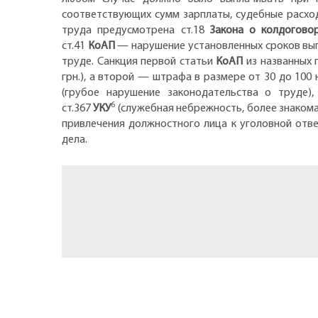
соответствующих сумм зарплаты, судебные расход
труда предусмотрена ст.18
Закона о колдогово
ст.41
КоАП
— нарушение установленных сроков вып
труде. Санкция первой статьи
КоАП
из названных 
грн.), а второй — штрафа в размере от 30 до 100 
(грубое нарушение законодательства о труде),
6
ст.367
УКУ
(служебная небрежность, более знакома
привлечения должностного лица к уголовной отв
дела.