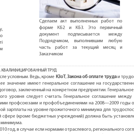
Сделаем акт выполненных работ по
форме КБ2 и КБ3. Это первичный
,
документ подписывается между
но
Подрядчиком, выполнившим любую
ті
часть работ за текущий месяц и
ом
Заказчиком
сле условным. Ведь, кроме
КЗоТ
,
Закона об оплате труда
и трудо
ее значение имеют генеральное соглашение на государственно
договор, заключенный на конкретном предприятии. Генеральное
ого уровня следует считать Генеральное соглашение между
ими профсоюзами и профобъединениями на 2008—2009 годы от 15
ной зарплаты на уровне прожиточного минимума для трудоспосо
ой сфере (кроме бюджетных учреждений) должна быть установле
 минимума.
010 год, в случае если нормами отраслевого, регионального сог