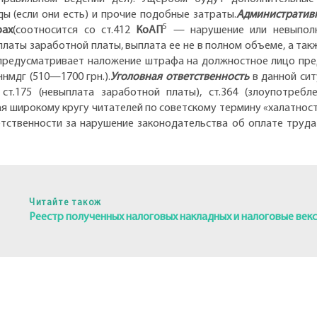
ы (если они есть) и прочие подобные затраты.
Административн
5
рах
(соотносится со ст.412
КоАП
— нарушение или невыполне
латы заработной платы, выплата ее не в полном объеме, а так
предусматривает наложение штрафа на должностное лицо пред
ннмдг (510—1700 грн.).
Уголовная ответственность
в данной сит
 ст.175 (невыплата заработной платы), ст.364 (злоупотре
я широкому кругу читателей по советскому термину «халатность
етственности за нарушение законодательства об оплате труда
Читайте також
Реестр полученных налоговых накладных и налоговые век