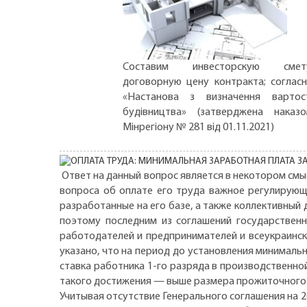
Составим инвесторскую смету
договорную цену контракта; соглас
«Настанова з визначення вартос
будівництва» (затверджена наказ
Мінрегіону № 281 від 01.11.2021)
Ответ на данный вопрос является в некотором смы
вопроса об оплате его труда важное регулирующ
разработанные на его базе, а также коллективный 
поэтому последним из соглашений государственн
работодателей и предпринимателей и всеукраинск
указано, что на период до установления минималь
ставка работника 1-го разряда в производственн
такого достижения — выше размера прожиточного
Учитывая отсутствие Генерального соглашения на 2