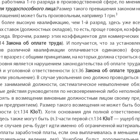
 работника 1-го разряда в производственной сфере, по мнению
я трудоспособного лица
.
Размер такого превышения законом не
3
оглашения) может быть произвольным, например 1 грн.
 более высокую квалификацию, чем 1-й разряд, здесь уже вс
ставок (должностных окладов), то есть, проще говоря, коэфф
ряда. Впрочем, размер этих коэффициентов для коммерческих
.14
Закона об оплате труда
). И получается, что за установл
в различной квалификации оплачивается одинаково) фор
ет вразрез с общими принципами, на которых должна строиться 
ровня является нарушением законодательства об оплате труда,
 и уголовной ответственности (ст.36
Закона об оплате труда
или увольнение). В случае увольнения оно должно проводиться н
ие занимаемой должности, систематическое невыполнение обя
ые действия руководителя по несвоевременной либо неполной
оять в возмещении виновным должностным лицом своему пре
ан предприятием). Размер такого возмещения не может быть бо
ости (ст.134
КЗоТ
). Хотя основания для полной ответственн
есь также могут быть (п.3 части первой ст.134
КЗоТ
— ущерб пр
тве случаев речь будет идти именно об ограниченной материал
платы заработной платы, если она выплачивалась в меньшем р
равильном ведении дел). Ущербом будут дополнительные