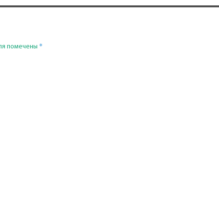
*
ля помечены