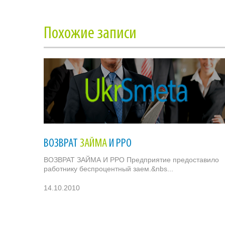
Похожие записи
ВОЗВРАТ
ЗАЙМА
И РРО
ВОЗВРАТ ЗАЙМА И РРО Предприятие предоставило
работнику беспроцентный заем.&nbs...
14.10.2010