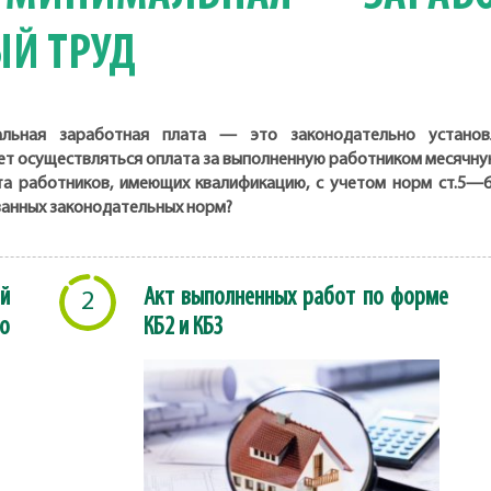
Й ТРУД
альная заработная плата — это законодательно установ
ет осуществляться оплата за выполненную работником месячную
а работников, имеющих квалификацию, с учетом норм ст.5—6
занных законодательных норм?
й
Акт выполненных работ по форме
2
о
КБ2 и КБ3