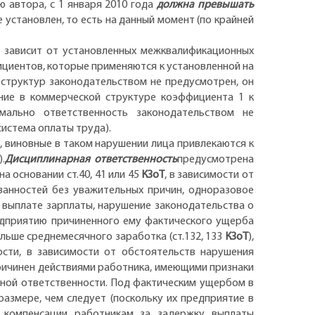
 автора, с 1 января 2010 года
должна превышать
 установлен, то есть на данный момент (по крайней
е зависит от установленных межквалификационных
ициентов, которые применяются к установленной на
 структур законодательством не предусмотрен, он
ение в коммерческой структуре коэффициента 1 к
мально ответственность законодательством не
система оплаты труда).
 виновные в таком нарушении лица привлекаются к
).
Дисциплинарная ответственность
предусмотрена
а основании ст.40, 41 или 45
КЗоТ
, в зависимости от
занностей без уважительных причин, одноразовое
 выплате зарплаты, нарушение законодательства о
дприятию причиненного ему фактического ущерба
льше среднемесячного заработка (ст.132, 133
КЗоТ
),
ости, в зависимости от обстоятельств нарушения
ичинен действиями работника, имеющими признаки
ьной ответственности. Под фактическим ущербом в
азмере, чем следует (поскольку их предприятие в
 компенсации работникам за задержку выплаты