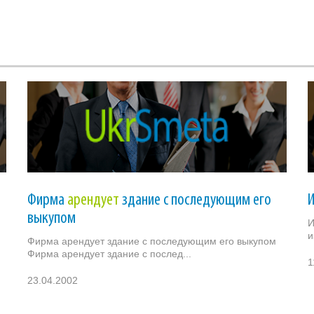
Фирма
арендует
здание с последующим его
выкупом
И
и
Фирма арендует здание с последующим его выкупом
Фирма арендует здание с послед...
1
23.04.2002