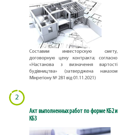
Составим инвесторскую смету,
договорную цену контракта; согласно
«Настанова з визначення вартості
будівництва» (затверджена наказом
Мінрегіону № 281 від 01.11.2021)
2
Акт выполненных работ по форме КБ2 и
КБ3