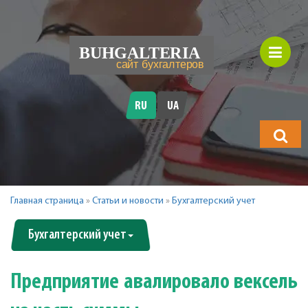
RU
UA
Что
будете
искать?
Главная страница
»
Статьи и новости
»
Бухгалтерский учет
Бухгалтерский учет
Предприятие авалировало вексель