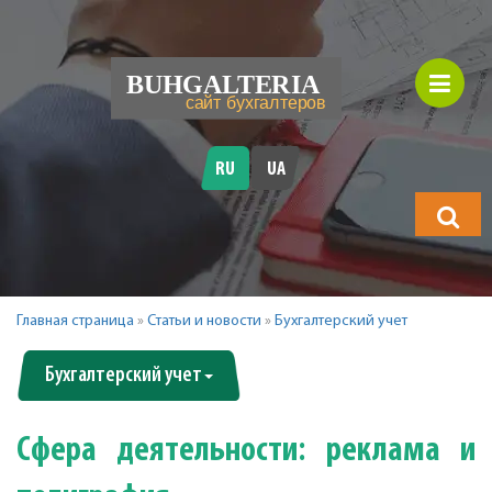
RU
UA
Что
будете
искать?
Главная страница
»
Статьи и новости
»
Бухгалтерский учет
Бухгалтерский учет
Сфера деятельности: реклама и