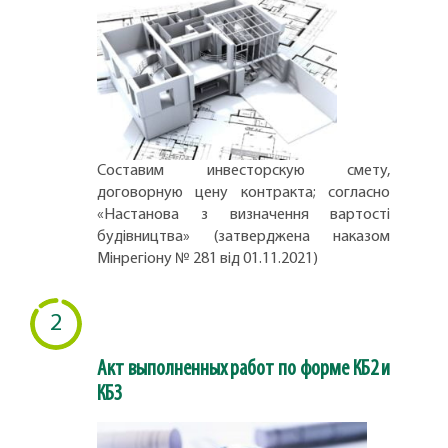
Составим инвесторскую смету,
договорную цену контракта; согласно
«Настанова з визначення вартості
будівництва» (затверджена наказом
Мінрегіону № 281 від 01.11.2021)
2
Акт выполненных работ по форме КБ2 и
КБ3