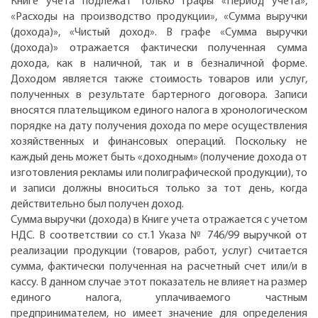
Книге учета подлежат только графы «Период учета»,
«Расходы на производство продукции», «Сумма выручки
(дохода)», «Чистый доход». В графе «Сумма выручки
(дохода)» отражается фактически полученная сумма
дохода, как в наличной, так и в безналичной форме.
Доходом является также стоимость товаров или услуг,
полученных в результате бартерного договора. Записи
вносятся плательщиком единого налога в хронологическом
порядке на дату получения дохода по мере осуществления
хозяйственных и финансовых операций. Поскольку не
каждый день может быть «доходным» (получение дохода от
изготовления рекламы или полиграфической продукции), то
и записи должны вноситься только за тот день, когда
действительно был получен доход.
Сумма выручки (дохода) в Книге учета отражается с учетом
НДС. В соответствии со ст.1 Указа № 746/99 выручкой от
реализации продукции (товаров, работ, услуг) считается
сумма, фактически полученная на расчетный счет или/и в
кассу. В данном случае этот показатель не влияет на размер
единого налога, уплачиваемого частным
предпринимателем, но имеет значение для определения