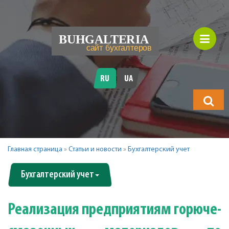
RU
UA
Что
будете
искать?
Главная страница
»
Статьи и новости
»
Бухгалтерский учет
Бухгалтерский учет
Реализация предприятиям горюче-