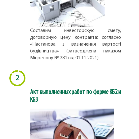
Составим инвесторскую смету,
договорную цену контракта; согласно
«Настанова з визначення вартості
будівництва» (затверджена наказом
Мінрегіону № 281 від 01.11.2021)
2
Акт выполненных работ по форме КБ2 и
КБ3