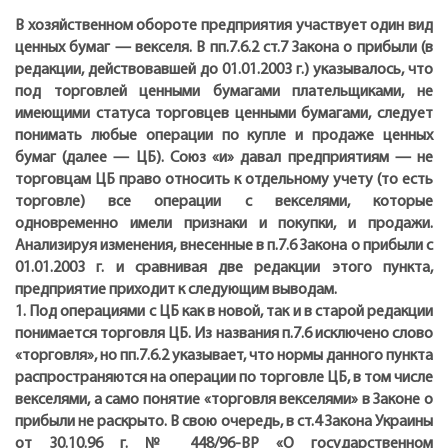
В хозяйственном обороте предприятия участвует один вид
ценных бумаг — векселя. В пп.7.6.2 ст.7 Закона о прибыли (в
редакции, действовавшей до 01.01.2003 г.) указывалось, что
под торговлей ценными бумагами плательщиками, не
имеющими статуса торговцев ценными бумагами, следует
понимать любые операции по купле и продаже ценных
бумаг (далее — ЦБ). Союз «и» давал предприятиям — не
торговцам ЦБ право относить к отдельному учету (то есть
торговле) все операции с векселями, которые
одновременно имели признаки и покупки, и продажи.
Анализируя изменения, внесенные в п.7.6 Закона о прибыли с
01.01.2003 г. и сравнивая две редакции этого пункта,
предприятие приходит к следующим выводам.
1. Под операциями с ЦБ как в новой, так и в старой редакции
понимается торговля ЦБ. Из названия п.7.6 исключено слово
«торговля», но пп.7.6.2 указывает, что нормы данного пункта
распространяются на операции по торговле ЦБ, в том числе
векселями, а само понятие «торговля векселями» в Законе о
прибыли не раскрыто. В свою очередь, в ст.4 Закона Украины
от 30.10.96 г. № 448/96-ВР «О государственном