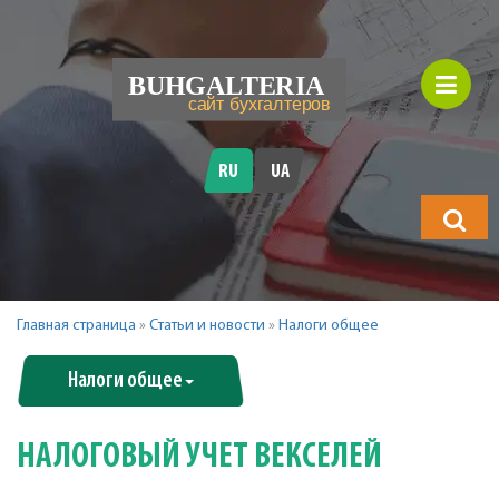
RU
UA
Что
будете
искать?
Главная страница
»
Статьи и новости
»
Налоги общее
Налоги общее
НАЛОГОВЫЙ УЧЕТ ВЕКСЕЛЕЙ