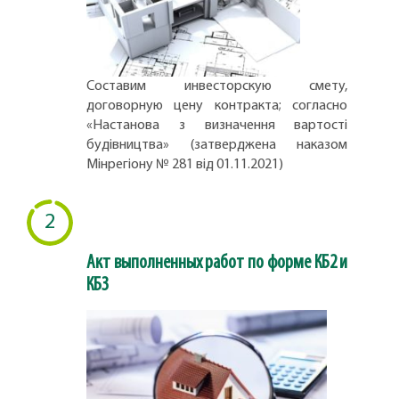
Составим инвесторскую смету,
договорную цену контракта; согласно
«Настанова з визначення вартості
будівництва» (затверджена наказом
Мінрегіону № 281 від 01.11.2021)
2
Акт выполненных работ по форме КБ2 и
КБ3