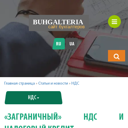
RU
UA
Что
будете
искать?
Главная страница
»
Статьи и новости
»
НДС
НДС
«ЗАГРАНИЧНЫЙ» НДС И