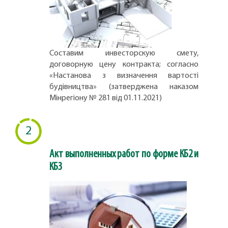
Составим инвесторскую смету,
договорную цену контракта; согласно
«Настанова з визначення вартості
будівництва» (затверджена наказом
Мінрегіону № 281 від 01.11.2021)
2
Акт выполненных работ по форме КБ2 и
КБ3