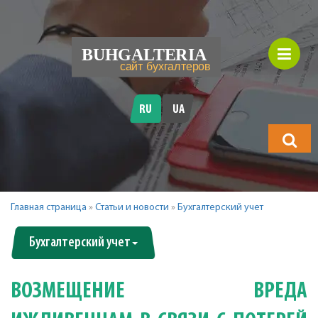
RU
UA
Что
будете
искать?
Главная страница
»
Статьи и новости
»
Бухгалтерский учет
Бухгалтерский учет
ВОЗМЕЩЕНИЕ ВРЕДА