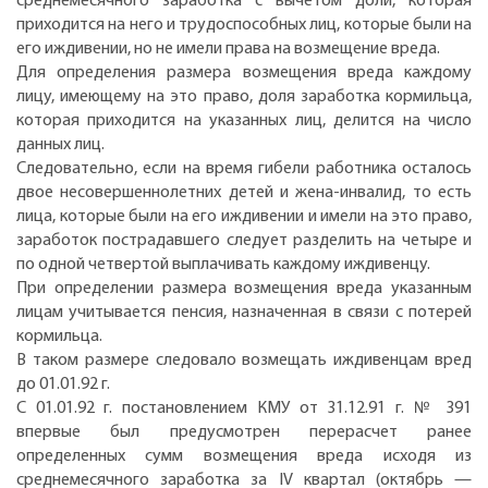
среднемесячного заработка с вычетом доли, которая
приходится на него и трудоспособных лиц, которые были на
его иждивении, но не имели права на возмещение вреда.
Для определения размера возмещения вреда каждому
лицу, имеющему на это право, доля заработка кормильца,
которая приходится на указанных лиц, делится на число
данных лиц.
Следовательно, если на время гибели работника осталось
двое несовершеннолетних детей и жена-инвалид, то есть
лица, которые были на его иждивении и имели на это право,
заработок пострадавшего следует разделить на четыре и
по одной четвертой выплачивать каждому иждивенцу.
При определении размера возмещения вреда указанным
лицам учитывается пенсия, назначенная в связи с потерей
кормильца.
В таком размере следовало возмещать иждивенцам вред
до 01.01.92 г.
С 01.01.92 г. постановлением КМУ от 31.12.91 г. № 391
впервые был предусмотрен перерасчет ранее
определенных сумм возмещения вреда исходя из
среднемесячного заработка за IV квартал (октябрь —