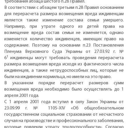
требования абзаца шестого п.28 Правил.
В соответствии с абзацем третьим п.28 Правил основанием
для перерасчета размера возмещения вреда иждивенцам
является также изменение состава семьи умершего.
Например, при утрате одного из детей права на
возмещение вреда состав семьи не изменяется, однако
изменяется количество иждивенцев, имеющих право на
содержание. Поэтому на основании п.23 Постановления
Пленума Верховного Суда Украины от 27.03.92 г. №
1
6
иждивенцы могут требовать проведения перерасчета
размера возмещения вреда исходя из фактического числа
иждивенцев, а также нетрудоспособных лиц, которые не
были на иждивении кормильца, но имели на это право.
В указанном порядке перерасчет размеров сумм
возмещения вреда необходимо было осуществлять до 1
апреля 2001 года.
С 1 апреля 2001 года вступил в силу Закон Украины от
23.09.99 г. № 1105-XIV «Об общеобязательном
государственном социальном страховании от несчастного
случая на производстве и профессионального заболевания,
которые повлекли утрату трудоспособности». Согласно