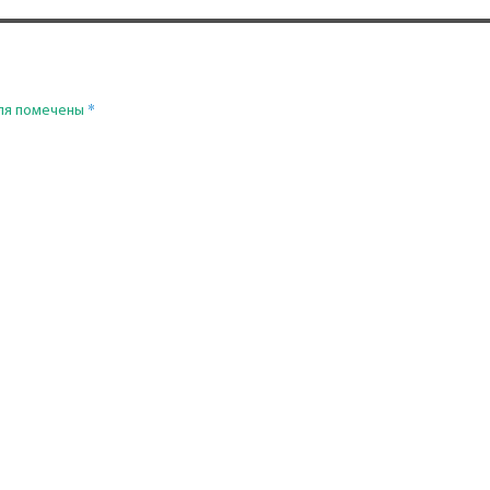
*
ля помечены