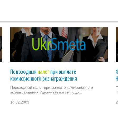
Подоходный
налог
при выплате
комиссионного вознаграждения
Подоходный налог при выплате комиссионного
вознаграждения Удерживается ли подо...
Н
14.02.2003
2