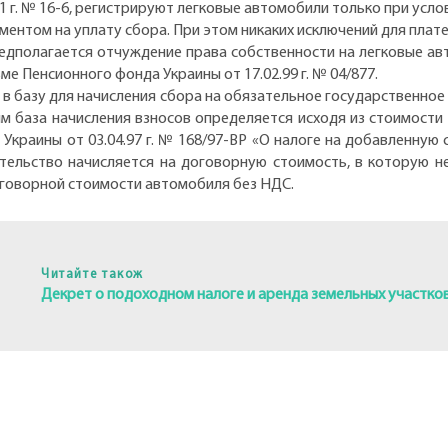
1 г. № 16-6, регистрируют легковые автомобили только при усл
ментом на уплату сбора. При этом никаких исключений для плат
редполагается отчуждение права собственности на легковые а
ме Пенсионного фонда Украины от 17.02.99 г. № 04/877.
в базу для начисления сбора на обязательное государственное
ым база начисления взносов определяется исходя из стоимост
а Украины от 03.04.97 г. № 168/97-ВР «О налоге на добавленну
тельство начисляется на договорную стоимость, в которую не
оговорной стоимости автомобиля без НДС.
Читайте також
Декрет о подоходном налоге и аренда земельных участко