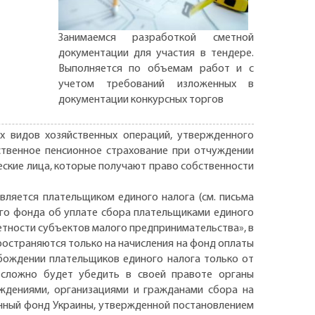
Занимаемся разработкой сметной
документации для участия в тендере.
Выполняется по объемам работ и с
учетом требований изложенных в
документации конкурсных торгов
х видов хозяйственных операций, утвержденного
ственное пенсионное страхование при отчуждении
еские лица, которые получают право собственности
вляется плательщиком единого налога (см. письма
нного фонда об уплате сбора плательщиками единого
етности субъектов малого предпринимательства», в
спространяются только на начисления на фонд оплаты
обождении плательщиков единого налога только от
 сложно будет убедить в своей правоте органы
еждениями, организациями и гражданами сбора на
ионный фонд Украины, утвержденной постановлением