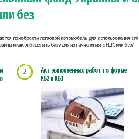
или без
ется приобрести легковой автомобиль для использования его 
ины и как определить базу для их начисления: с НДС или без?
й
Акт выполненных работ по форме
2
о
КБ2 и КБ3