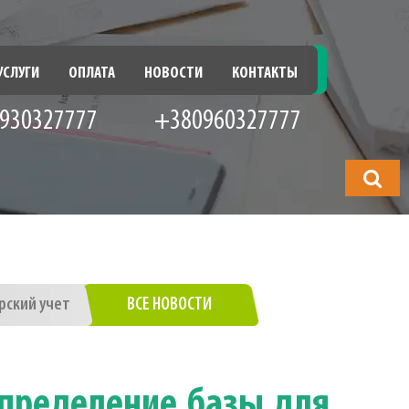
УСЛУГИ
ОПЛАТА
НОВОСТИ
КОНТАКТЫ
930327777
+380960327777
Что
будете
искать?
рский учет
ВСЕ НОВОСТИ
определение базы для