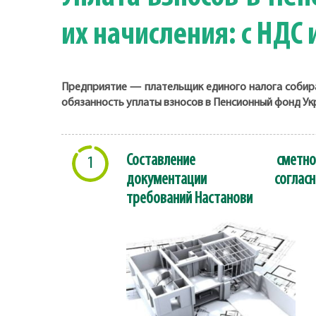
их начисления: с НДС 
Предприятие — плательщик единого налога собира
обязанность уплаты взносов в Пенсионный фонд Укра
Составление сметно
1
документации согласн
требований Настанови