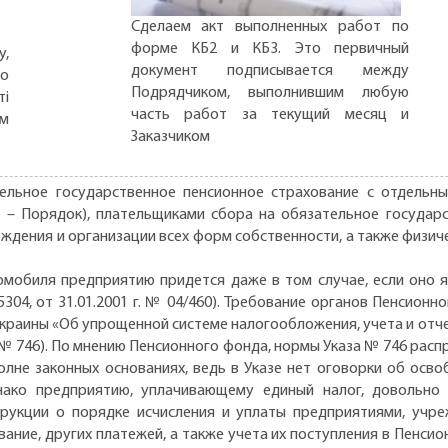
Сделаем акт выполненных работ по
форме КБ2 и КБ3. Это первичный
,
документ подписывается между
но
Подрядчиком, выполнившим любую
ті
часть работ за текущий месяц и
ом
Заказчиком
ельное государственное пенсионное страхование с отдельны
ее – Порядок), плательщиками сбора на обязательное государ
ждения и организации всех форм собственности, а также физич
омобиля предприятию придется даже в том случае, если оно я
5304, от 31.01.2001 г. № 04/460). Требование органов Пенсио
Украины «Об упрощенной системе налогообложения, учета и отч
каз № 746). По мнению Пенсионного фонда, нормы Указа № 746 ра
олне законных основаниях, ведь в Указе нет оговорки об осв
нако предприятию, уплачивающему единый налог, довольно
нструкции о порядке исчисления и уплаты предприятиями, учр
ание, других платежей, а также учета их поступления в Пенс