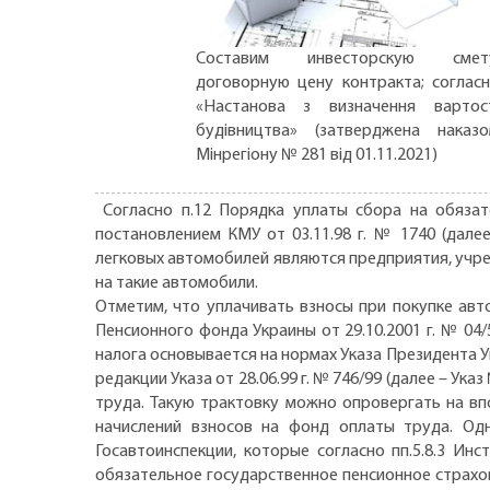
Составим инвесторскую смету
договорную цену контракта; соглас
«Настанова з визначення вартос
будівництва» (затверджена наказ
Мінрегіону № 281 від 01.11.2021)
Согласно п.12 Порядка уплаты сбора на обязат
постановлением КМУ от 03.11.98 г. № 1740 (дал
легковых автомобилей являются предприятия, учре
на такие автомобили.
Отметим, что уплачивать взносы при покупке авт
Пенсионного фонда Украины от 29.10.2001 г. № 04/
налога основывается на нормах Указа Президента 
редакции Указа от 28.06.99 г. № 746/99 (далее – У
труда. Такую трактовку можно опровергать на вп
начислений взносов на фонд оплаты труда. Од
Госавтоинспекции, которые согласно пп.5.8.3 И
обязательное государственное пенсионное страхов