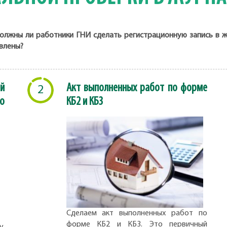
олжны ли работники ГНИ сделать регистрационную запись в ж
явлены?
й
Акт выполненных работ по форме
2
о
КБ2 и КБ3
Сделаем акт выполненных работ по
форме КБ2 и КБ3. Это первичный
,