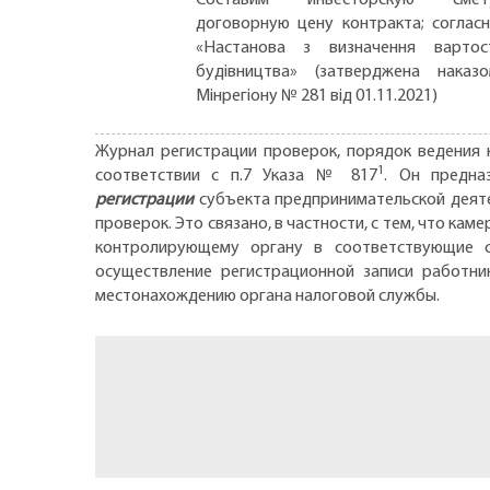
договорную цену контракта; соглас
«Настанова з визначення вартос
будівництва» (затверджена наказ
Мінрегіону № 281 від 01.11.2021)
Журнал регистрации проверок, порядок ведения 
1
соответствии с п.7 Указа № 817
. Он предна
регистрации
субъекта предпринимательской деяте
проверок. Это связано, в частности, с тем, что к
контролирующему органу в соответствующие ср
осуществление регистрационной записи работн
местонахождению органа налоговой службы.