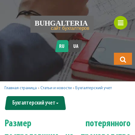
RU
UA
Что
будете
искать?
Главная страница
»
Статьи и новости
»
Бухгалтерский учет
Бухгалтерский учет
Размер потерянного