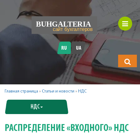
RU
UA
Что
будете
искать?
Главная страница
»
Статьи и новости
»
НДС
НДС
РАСПРЕДЕЛЕНИЕ «ВХОДНОГО» НДС