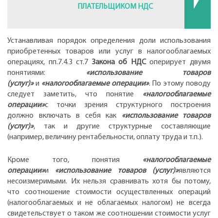
ПЛАТЕЛЬЩИКОМ НДС
Устанавливая порядок определения доли использования
приобретенных товаров или услуг в налогооблагаемых
операциях, пп.7.4.3 ст.7
Закона об НДС
оперирует двумя
понятиями:
«использование товаров
(услуг)»
и
«налогооблагаемые операции»
. По этому поводу
следует заметить, что понятие
«налогооблагаемые
операции»
с точки зрения структурного построения
должно включать в себя как
«использование товаров
(услуг)»
, так и другие структурные составляющие
(например, величину рентабельности, оплату труда и т.п.).
Кроме того, понятия
«налогооблагаемые
операции»
и
«использование товаров (услуг)»
являются
несоизмеримыми. Их нельзя сравнивать хотя бы потому,
что соотношение стоимости осуществленных операций
(налогооблагаемых и не облагаемых налогом) не всегда
свидетельствует о таком же соотношении стоимости услуг