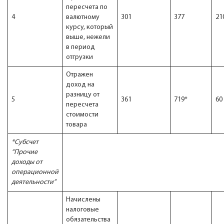
пересчета по
4
валютному
301
377
21
курсу, который
выше, нежели
в период
отгрузки
Отражен
доход на
разницу от
5
361
719*
60
пересчета
стоимости
товара
*Субсчет
“Прочие
доходы от
операционной
деятельности”
Начислены
налоговые
обязательства