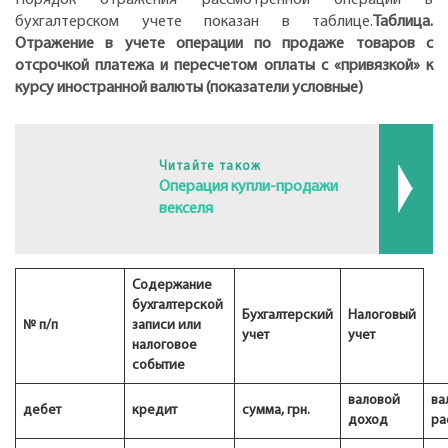
бухгалтерском учете показан в таблице.
Таблица.
Отражение в учете операции по продаже товаров с
отсрочкой платежа и пересчетом оплаты с «привязкой» к
курсу иностранной валюты (показатели условные)
Читайте також
Операция купли-продажи
векселя
Содержание
бухгалтерской
Бухгалтерский
Налоговый
№ п/п
записи или
учет
учет
налоговое
событие
валовой
ва
дебет
кредит
сумма, грн.
доход
ра