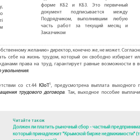
форме КБ2 и КБ3. Это первичный
,
документ подписывается между
но
Подрядчиком, выполнившим любую
ті
часть работ за текущий месяц и
ом
Заказчиком
бственному желанию» директор, конечно же, не может. Согласн
ть себе на жизнь трудом, который он свободно избирает ил
жданами права на труд, гарантирует равные возможности в 
о увольнения
.
1
етствии со ст.44
КЗоТ
, предусмотрена выплата выходного 
ащения трудового договора
. Так, выходное пособие выплач
Читайте також
Должен ли платить рыночный сбор - частный предприним
который принадлежит "Крымской бирже недвижимости" (