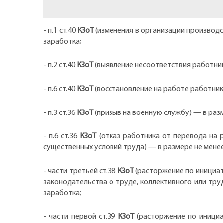
- п.1 ст.40
КЗоТ
(изменения в организации производс
заработка;
- п.2 ст.40
КЗоТ
(выявление несоответствия работник
- п.6 ст.40
КЗоТ
(восстановление на работе работник
- п.3 ст.36
КЗоТ
(призыв на военную службу) — в раз
- п.6 ст.36
КЗоТ
(отказ работника от перевода на 
существенных условий труда) — в размере не менее
- части третьей ст.38
КЗоТ
(расторжение по инициа
законодательства о труде, коллективного или тр
заработка;
- части первой ст.39
КЗоТ
(расторжение по иници