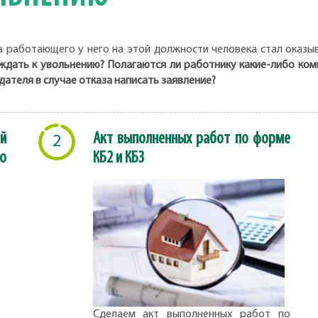
а работающего у него на этой должности человека стал оказы
ждать к увольнению? Полагаются ли работнику какие-либо комп
ателя в случае отказа написать заявление?
й
Акт выполненных работ по форме
2
о
КБ2 и КБ3
Сделаем акт выполненных работ по