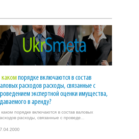
В
каком
порядке включаются в состав
аловых расходов расходы, связанные с
роведением экспертной оценки имущества,
даваемого в аренду?
 каком порядке включаются в состав валовых
асходов расходы, связанные с проведе...
7.04.2000