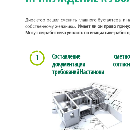
Директор решил сменить главного бухгалтера, и н
собственному желанию».
Имеет ли он право прину
Могут ли работника уволить по инициативе работод
Составление сметно
1
документации согласн
требований Настанови