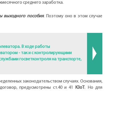
хмесячного среднего заработка.
ы выходного пособия
. Поэтому оно в этом случае
элеватора. В ходе работы
еватором - так и с контролирующими
службами госветконтроля на транспорте,
ределенных законодательством случаях. Основания,
договор, предусмотрены ст.40 и 41
КЗоТ
. Но для