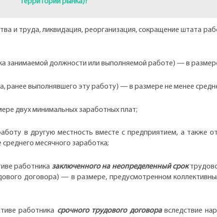
территории рынка)?
тва и труда, ликвидация, реорганизация, сокращение штата раб
а занимаемой должности или выполняемой работе) — в размере
а, ранее выполнявшего эту работу) — в размере не менее средн
мере двух минимальных заработных плат;
работу в другую местность вместе с предприятием, а также о
 среднего месячного заработка;
тиве работника
заключенного на неопределенный срок
трудово
удового договора) — в размере, предусмотренном коллективны
ативе работника
срочного трудового договора
вследствие нар