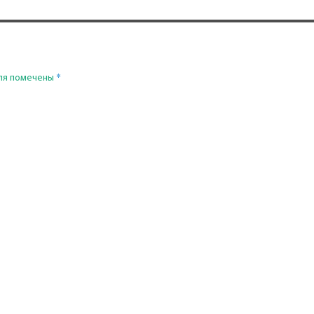
*
ля помечены