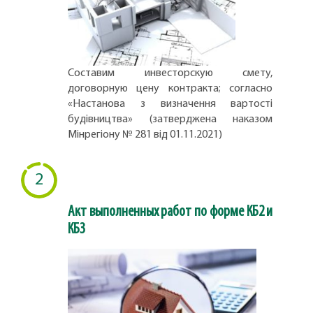
Составим инвесторскую смету,
договорную цену контракта; согласно
«Настанова з визначення вартості
будівництва» (затверджена наказом
Мінрегіону № 281 від 01.11.2021)
2
Акт выполненных работ по форме КБ2 и
КБ3