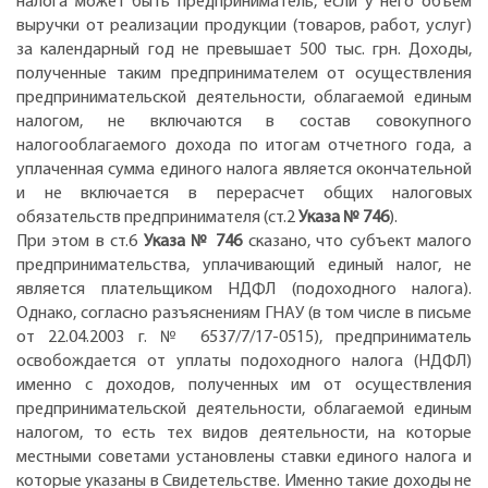
налога может быть предприниматель, если у него объем
выручки от реализации продукции (товаров, работ, услуг)
за календарный год не превышает 500 тыс. грн. Доходы,
полученные таким предпринимателем от осуществления
предпринимательской деятельности, облагаемой единым
налогом, не включаются в состав совокупного
налогооблагаемого дохода по итогам отчетного года, а
уплаченная сумма единого налога является окончательной
и не включается в перерасчет общих налоговых
обязательств предпринимателя (ст.2
Указа № 746
).
При этом в ст.6
Указа № 746
сказано, что субъект малого
предпринимательства, уплачивающий единый налог, не
является плательщиком НДФЛ (подоходного налога).
Однако, согласно разъяснениям ГНАУ (в том числе в письме
от 22.04.2003 г. № 6537/7/17-0515), предприниматель
освобождается от уплаты подоходного налога (НДФЛ)
именно с доходов, полученных им от осуществления
предпринимательской деятельности, облагаемой единым
налогом, то есть тех видов деятельности, на которые
местными советами установлены ставки единого налога и
которые указаны в Свидетельстве. Именно такие доходы не