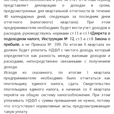
представляет декларацию о доходах в сроки,
предусмотренные для квартальной отчетности (в течение
40 календарных дней, следующих за последним днем
отчетного (налогового) квартала). При этом
предпринимателю необходимо будет вести учет доходов и
расходов, руководствуясь нормами ст.13 и ст.14
Декрета о
подоходном налоге, Инструкции № 12
, ст.5 и ст.8
Закона о
прибыли
, а не Приказа № 599. По итогам II квартала он
должен будет уплатить НДФЛ с чистого дохода, который
определяется как разность между валовым доходом и
расходами, непосредственно связанными с получением
дохода.
Исходя из сказанного, по итогам I квартала
предпринимателю необходимо было отчитаться как
плательщику единого налога, сдать Свидетельство
плательщика единого налога, а начиная со II квартала
перейти на общую систему налогообложения. При этом
уплачивать НДФЛ с суммы превышения не нужно, потому
что отсутствуют нормативные акты, предусматривающие
такую уплату.