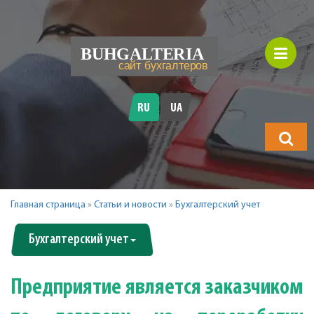
RU
UA
Что
будете
искать?
Главная страница
»
Статьи и новости
»
Бухгалтерский учет
Бухгалтерский учет
Предприятие является заказчиком