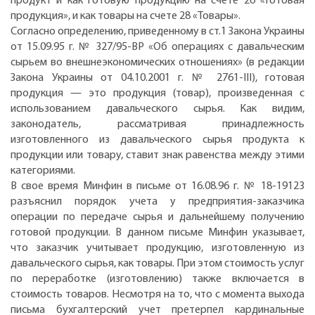
продукт и как готовую продукцию на счете 26 «Готовая
продукция», и как товары на счете 28 «Товары».
Согласно определению, приведенному в ст.1 Закона Украины
от 15.09.95 г. № 327/95-ВР «Об операциях с давальческим
сырьем во внешнеэкономических отношениях» (в редакции
Закона Украины от 04.10.2001 г. № 2761-III), готовая
продукция — это продукция (товар), произведенная с
использованием давальческого сырья. Как видим,
законодатель, рассматривая принадлежность
изготовленного из давальческого сырья продукта к
продукции или товару, ставит знак равенства между этими
категориями.
В свое время Минфин в письме от 16.08.96 г. № 18-19123
разъяснил порядок учета у предприятия-заказчика
операции по передаче сырья и дальнейшему получению
готовой продукции. В данном письме Минфин указывает,
что заказчик учитывает продукцию, изготовленную из
давальческого сырья, как товары. При этом стоимость услуг
по переработке (изготовлению) также включается в
стоимость товаров. Несмотря на то, что с момента выхода
письма бухгалтерский учет претерпел кардинальные