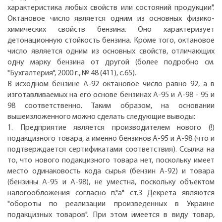
характеристика любых свойств или состояний продукции".
Октановое число является одним из основных физико-
химических свойств бензина. Оно характеризует
детонационную стойкость бензина. Кроме того, октановое
число является одним из основных свойств, отличающих
одну марку бензина от другой (более подробно см.
"Бухгалтерия", 2000 г., № 48 (411), с.65).
В исходном бензине А-92 октановое число равно 92, а в
изготавливаемых на его основе бензинах А-95 и А-98 - 95 и
98 соответственно. Таким образом, на основании
вышеизложенного можно сделать следующие выводы:
1. Предприятие является производителем нового (!)
подакцизного товара, а именно бензинов А-95 и А-98 (что и
подтверждается сертификатами соответствия). Ссылка на
то, что нового подакцизного товара нет, поскольку имеет
место одинаковость кода сырья (бензин А-92) и товара
(бензины А-95 и А-98), не уместна, поскольку объектом
налогообложения согласно п."а" ст.3 Декрета являются
"обороты по реализации произведенных в Украине
подакцизных товаров". При этом имеется в виду товар,