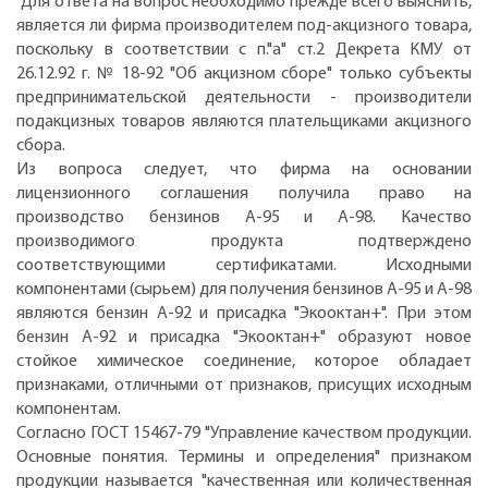
Для ответа на вопрос необходимо прежде всего выяснить,
является ли фирма производителем под-акцизного товара,
поскольку в соответствии с п."а" ст.2 Декрета КМУ от
26.12.92 г. № 18-92 "Об акцизном сборе" только субъекты
предпринимательской деятельности - производители
подакцизных товаров являются плательщиками акцизного
сбора.
Из вопроса следует, что фирма на основании
лицензионного соглашения получила право на
производство бензинов А-95 и А-98. Качество
производимого продукта подтверждено
соответствующими сертификатами. Исходными
компонентами (сырьем) для получения бензинов А-95 и А-98
являются бензин А-92 и присадка "Экооктан+". При этом
бензин А-92 и присадка "Экооктан+" образуют новое
стойкое химическое соединение, которое обладает
признаками, отличными от признаков, присущих исходным
компонентам.
Согласно ГОСТ 15467-79 "Управление качеством продукции.
Основные понятия. Термины и определения" признаком
продукции называется "качественная или количественная