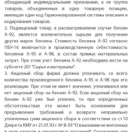
обладающий индивидуальными признаками, а не группа
товаров, объединенных в одну товарную позицию,
имеющая один код Гармонизированной системы описания и
кодирования товаров.
2. Подакцизный товар, в рассматриваемом случае бензин
А-92, является исключительно сырьем для получения
других марок бензина. Стоимость бензина А-92 согласно
ПБУ-16 включается в производственную себестоимость
бензинов А-95 и А-98, в состав прямых материальных
затрат. При этом учет бензина А-92 необходимо вести на
субсчете 201 "Сырье и материалы".
3. Акцизный сбор фирма должна уплачивать со всего
количества произведенного бензина А-95 и А-98 при его
реализации. При этом не имеет значения, уплачивался или
нет акцизный сбор на бензин А-92. Если акцизный сбор на
бензин А-92 уже был уплачен, то при определенных
обстоятельствах это может быть основанием для
предъявления требований о возврате неправильно
уплаченных сумм акцизного сбора в соответствии со ст.10
Декрета КМУ от 21.01.93 г. № 8-93 "О взыскании не внесенных
в срок налогов и неналоговых платежей". Основанием для