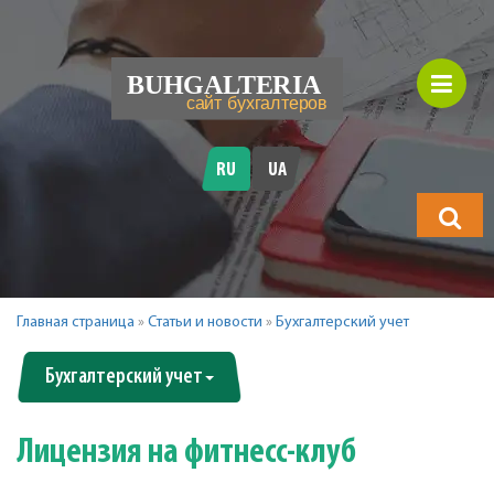
RU
UA
Что
будете
искать?
Главная страница
»
Статьи и новости
»
Бухгалтерский учет
Бухгалтерский учет
Лицензия на фитнесс-клуб