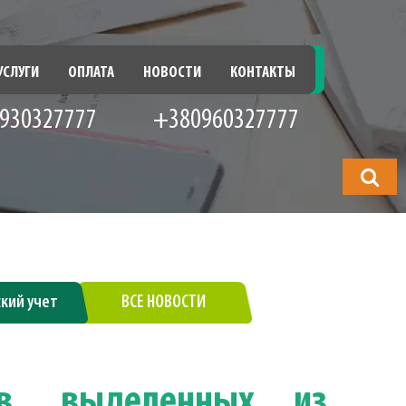
УСЛУГИ
ОПЛАТА
НОВОСТИ
КОНТАКТЫ
930327777
+380960327777
Что
будете
искать?
ский учет
ВСЕ НОВОСТИ
тв, выделенных из