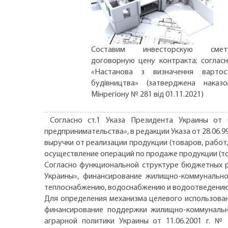
Составим инвесторскую смету
договорную цену контракта; соглас
«Настанова з визначення вартос
будівництва» (затверджена наказ
Мінрегіону № 281 від 01.11.2021)
Согласно ст.1 Указа Президента Украины от 
предпринимательства», в редакции Указа от 28.06.9
выручки от реализации продукции (товаров, работ,
осуществление операций по продаже продукции (тов
Согласно функциональной структуре бюджетных р
Украины», финансирование жилищно-коммунальног
теплоснабжению, водоснабжению и водоотведени
Для определения механизма целевого использова
финансирование поддержки жилищно-коммунально
аграрной политики Украины от 11.06.2001 г. №