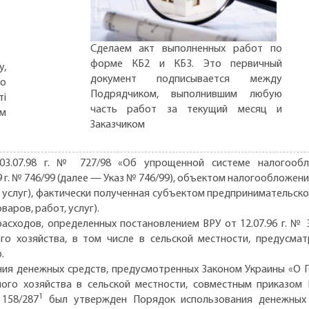
Сделаем акт выполненных работ по
форме КБ2 и КБ3. Это первичный
,
документ подписывается между
но
Подрядчиком, выполнившим любую
ті
часть работ за текущий месяц и
ом
Заказчиком
03.07.98 г. № 727/98 «Об упрощенной системе налогообл
9 г. № 746/99 (далее — Указ № 746/99), объектом налогообложе
 услуг), фактически полученная субъектом предпринимательской 
аров, работ, услуг).
асходов, определенных постановлением ВРУ от 12.07.96 г. № 
о хозяйства, в том числе в сельской местности, предусмат
ю.
ния денежных средств, предусмотренных Законом Украины «О Г
го хозяйства в сельской местности, совместным приказом
1
 158/287
был утвержден Порядок использования денежных 