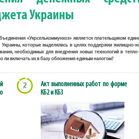
джета Украины
бъединения «Укрселькоммунхоз» является плательщиком единог
 Украины, которые выделялись в целях поддержки жилищно-ко
вания, необходимых для внедрения новых технологий в тепло-
о ли включать их в базу обложения единым налогом?
й
Акт выполненных работ по форме
2
о
КБ2 и КБ3