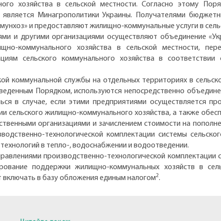
ого хозяйства в сельской местности. Согласно этому Поря
 является Минагрополитики Украины. Получателями бюджетн
мунхоз» и предоставляют жилищно-коммунальные услуги в сель
ми и другими организациями осуществляют объединение «Ук
щно-коммунального хозяйства в сельской местности, пере
циям сельского коммунального хозяйства в соответствии
кой коммунальной службы на отдельных территориях в сельск
иведенным Порядком, используются непосредственно объедине
ься в случае, если этими предприятиями осуществляется про
ции сельского жилищно-коммунального хозяйства, а также обес
твенными организациями и зачислением стоимости на пополне
водственно-технологической комплектации системы сельско
 технологий в тепло-, водоснабжении и водоотведении.
правлениями производственно-технологической комплектации с
рование поддержки жилищно-коммунальных хозяйств в сел
2
ет включать в базу обложения единым налогом
.