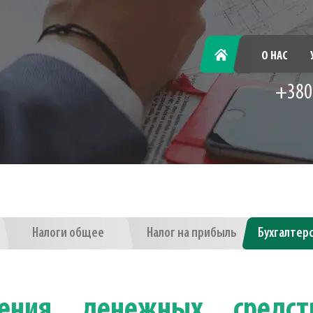
ГЛАВНАЯ
О НАС
+380
Налоги общее
Налог на прибыль
Бухгалтер
ления денежных средс