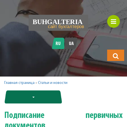
RU
UA
Что
будете
искать?
Главная страница
»
Статьи и новости
Подписание первичных
документов