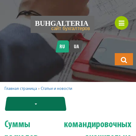
RU
UA
Что
будете
искать?
Главная страница
»
Статьи и новости
Суммы командировочных