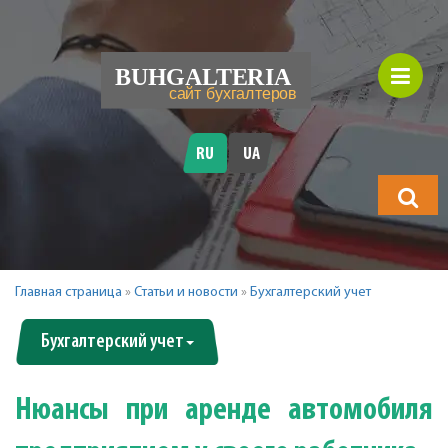
RU
UA
Что
будете
искать?
Главная страница
»
Статьи и новости
»
Бухгалтерский учет
Бухгалтерский учет
Нюансы при аренде автомобиля