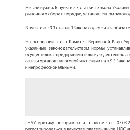
Нет, не нужно. В пункте 2.3 статьи 2 Закона Украи
рыночного сбора в порядке, установленном законо
В пункте же 9.3 статьи 9 Закона содержится обязат
На основании этого Комитет Верховной Рады Укра
указанные законодательством нормы устанавлив
осуществляют предпринимательскую деятельность 
ссылки органов налоговой инспекции на п.9.3 Зако
и непрофессиональными.
ГНАУ критику восприняла и в письме от 07.03.
регистрироваться в качестве плательщиков НДС ни