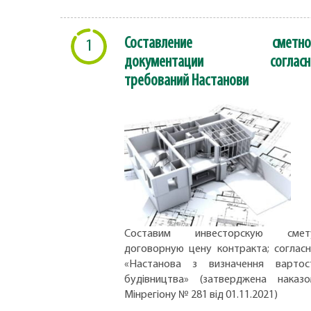
Составление сметно
1
документации согласн
требований Настанови
Составим инвесторскую смету
договорную цену контракта; соглас
«Настанова з визначення вартос
будівництва» (затверджена наказ
Мінрегіону № 281 від 01.11.2021)