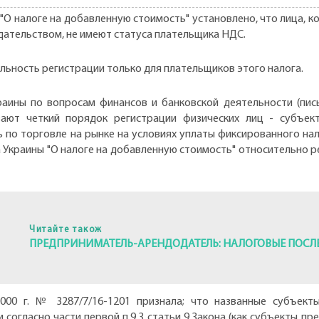
ны "О налоге на добавленную стоимость" установлено, что лица
дательством, не имеют статуса плательщика НДС.
ельность регистрации только для плательщиков этого налога.
ины по вопросам финансов и банковской деятельности (письм
ают четкий порядок регистрации физических лиц - субъек
по торговле на рынке на условиях уплаты фиксированного нал
на Украины "О налоге на добавленную стоимость" относительно
Читайте також
ПРЕДПРИНИМАТЕЛЬ-АРЕНДОДАТЕЛЬ: НАЛОГОВЫЕ ПОСЛ
2000 г. № 3287/7/16-1201 признала; что названные субъек
 согласно части первой п.9.3 статьи 9 Закона (как субъекты п