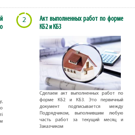
й
Акт выполненных работ по форме
2
о
КБ2 и КБ3
Сделаем акт выполненных работ по
форме КБ2 и КБ3. Это первичный
,
документ подписывается между
но
Подрядчиком, выполнившим любую
ті
часть работ за текущий месяц и
ом
Заказчиком