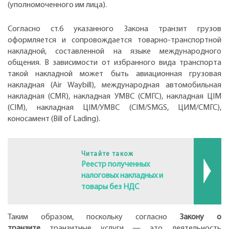
(уполномоченного им лица).
Согласно ст.6 указанного Закона транзит грузов
оформляется и сопровождается товарно-транспортной
накладной, составленной на языке международного
общения. В зависимости от избранного вида транспорта
такой накладной может быть авиационная грузовая
накладная (Air Waybill), международная автомобильная
накладная (CMR), накладная УМВС (СМГС), накладная ЦІМ
(СІМ), накладная ЦІМ/УМВС (CIM/SMGS, ЦИМ/СМГС),
коносамент (Bill of Lading).
Читайте також
Реестр полученных
налоговых накладных и
товары без НДС
Таким образом, поскольку согласно
Закону
о
транзите
транзитные услуги — это деятельность