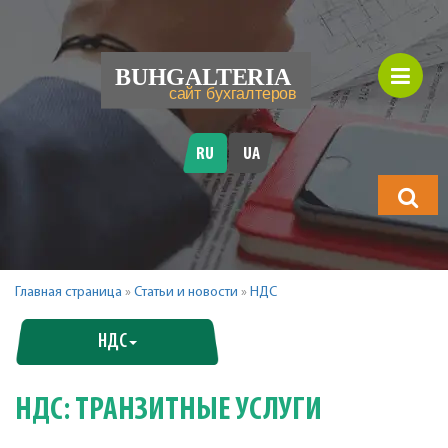
RU
UA
Что
будете
искать?
Главная страница
»
Статьи и новости
»
НДС
НДС
НДС: ТРАНЗИТНЫЕ УСЛУГИ