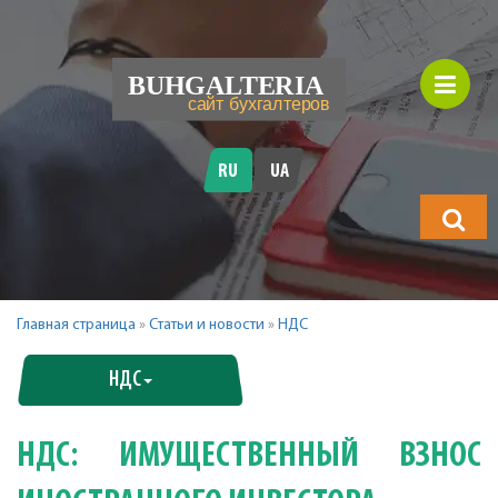
RU
UA
Что
будете
искать?
Главная страница
»
Статьи и новости
»
НДС
НДС
НДС: ИМУЩЕСТВЕННЫЙ ВЗНОС