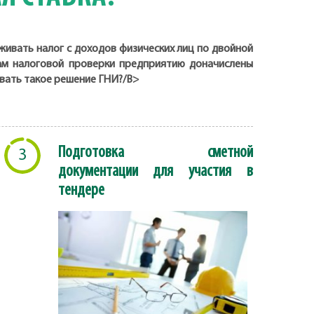
живать налог с доходов физических лиц по двойной
там налоговой проверки предприятию доначислены
вать такое решение ГНИ?/B>
Подготовка сметной
3
документации для участия в
тендере