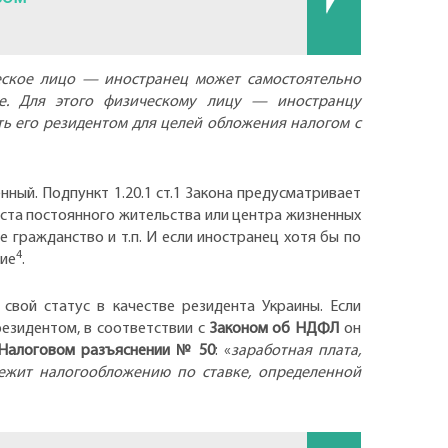
еское лицо — иностранец может самостоятельно
не. Для этого физическому лицу — иностранцу
ть его резидентом для целей обложения налогом с
ный. Подпункт 1.20.1 ст.1 Закона предусматривает
еста постоянного жительства или центра жизненных
е гражданство и т.п. И если иностранец хотя бы по
4
ние
.
свой статус в качестве резидента Украины. Если
резидентом, в соответствии с
Законом об НДФЛ
он
Налоговом разъяснении № 50
: «
заработная плата,
лежит налогообложению по ставке, определенной