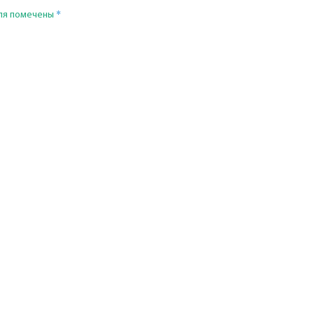
*
ля помечены