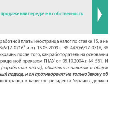
 продаже или передаче в собственность
аботной платы иностранца налог по ставке 15, а не
7
88/6/17-0716
и от 15.05.2009 г. № 4470/6/17-0716, №
Украины после того, как работодатель на основании
жденной приказом ГНАУ от 05.10.2004 г. № 581. И
(заработная плата), облагаются налогом в общем
ый подход, и он противоречит не только
Закону об
иностранца в качестве резидента Украины должен