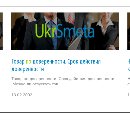
Товар
по
доверенности. Срок действия
доверенности
Товар по доверенности. Срок действия доверенности
Н
Можно ли отпускать тов...
с
13.02.2002
1