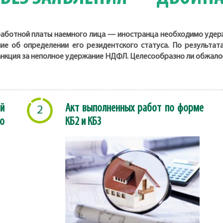
аработной платы наемного лица — иностранца необходимо удер
ение об определении его резидентского статуса. По результа
анкция за неполное удержание НДФЛ. Целесообразно ли обжало
й
Акт выполненных работ по форме
2
о
КБ2 и КБ3