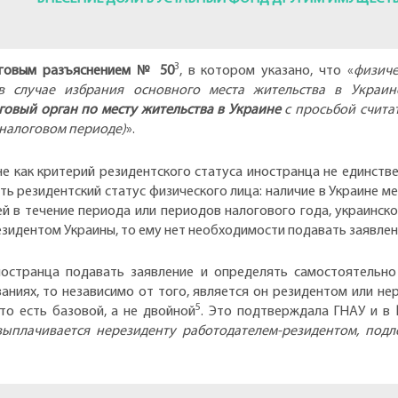
3
говым разъяснением № 50
, в котором указано, что «
физич
 в случае избрания основного места жительства в Украи
говый орган по месту жительства в Украине
с просьбой счита
 налоговом периоде)
».
е как критерий резидентского статуса иностранца не единствен
ть резидентский статус физического лица: наличие в Украине м
й в течение периода или периодов налогового года, украинско
езидентом Украины, то ему нет необходимости подавать заявле
остранца подавать заявление и определять самостоятельно 
аниях, то независимо от того, является он резидентом или не
5
то есть базовой, а не двойной
. Это подтверждала ГНАУ и в
выплачивается нерезиденту работодателем-резидентом, под