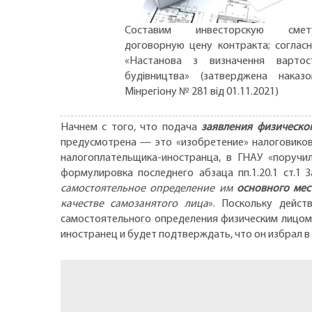
Составим инвесторскую смету
договорную цену контракта; соглас
«Настанова з визначення вартос
будівництва» (затверджена наказ
Мінрегіону № 281 від 01.11.2021)
Начнем с того, что подача
заявления физическо
предусмотрена — это «изобретение» налоговиков.
налогоплательщика-иностранца, в ГНАУ «поручи
формулировка последнего абзаца пп.1.20.1 ст.1 
самостоятельное определение им
основного мес
качестве самозанятого лица
». Поскольку дейс
самостоятельного определения физическим лицом 
иностранец и будет подтверждать, что он избрал в 