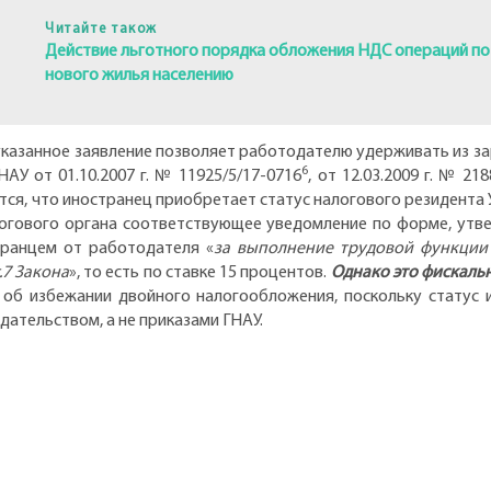
Читайте також
Действие льготного порядка обложения НДС операций по
нового жилья населению
указанное заявление позволяет работодателю удерживать из зар
6
АУ от 01.10.2007 г. № 11925/5/17-0716
, от 12.03.2009 г. № 21
тся, что иностранец приобретает статус налогового резидента 
огового органа соответствующее уведомление по форме, утвер
транцем от работодателя «
за выполнение трудовой функции 
.7 Закона
», то есть по ставке 15 процентов.
Однако это фискальн
об избежании двойного налогообложения, поскольку статус 
ательством, а не приказами ГНАУ.