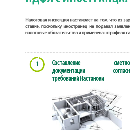
Налоговая инспекция настаивает на том, что из з
ставке, поскольку иностранец не подавал заявл
налоговые обязательства и применена штрафная с
Составление сметно
1
документации согласн
требований Настанови