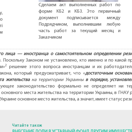
Сделаем акт выполненных работ по
форме КБ2 и КБ3. Это первичный
,
документ подписывается между
но
Подрядчиком, выполнившим любую
ті
часть работ за текущий месяц и
ом
Заказчиком
го лица — иностранца о самостоятельном определении рези
 Поскольку Законом не установлено, кто именно и по какой 
2
ли»
решение этого вопроса иностранцам и их работодателя
Закона, который предусматривает, что «
достаточным основа
та жительства
на территории Украины
в порядке, установл
твующее законодательство формально не определяет ни те
основного места жительства на территории Украины, в ГНАУ р
Украине основное место жительства, а значит, имеет статус рез
Читайте також
ВНЕСЕНИЕ ДОЛИ В УСТАВНЫЙ ФОНД ДРУГИМ ИМУЩЕСТ