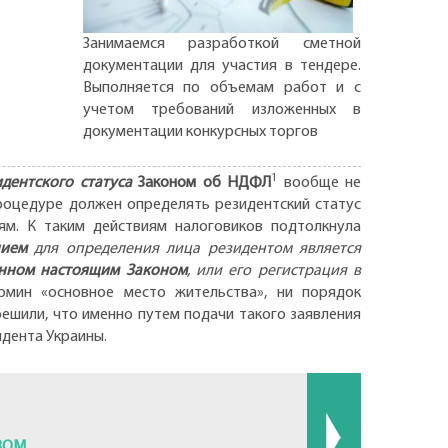
Занимаемся разработкой сметной
документации для участия в тендере.
Выполняется по объемам работ и с
учетом требований изложенных в
документации конкурсных торгов
1
дентского статуса
Законом об НДФЛ
вообще не
процедуре должен определять резидентский статус
м. К таким действиям налоговиков подтолкнула
нием
для определения лица резидентом является
енном настоящим Законом
, или его регистрация в
рмин «основное место жительства», ни порядок
ешили, что именно путем подачи такого заявления
идента Украины.
ВОМ