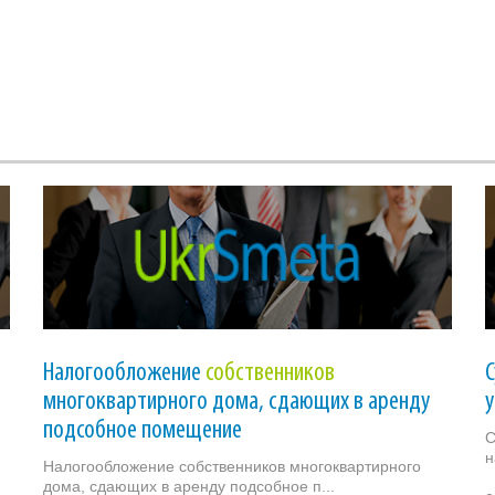
Налогообложение
собственников
многоквартирного дома, сдающих в аренду
подсобное помещение
С
н
Налогообложение собственников многоквартирного
дома, сдающих в аренду подсобное п...