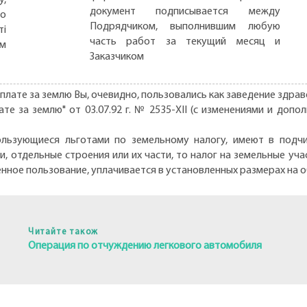
документ подписывается между
но
Подрядчиком, выполнившим любую
ті
часть работ за текущий месяц и
ом
Заказчиком
лате за землю Вы, очевидно, пользовались как заведение здра
лате за землю" от 03.07.92 г. № 2535-ХІІ (с изменениями и до
пользующиеся льготами по земельному налогу, имеют в подч
и, отдельные строения или их части, то налог на земельные уч
нное пользование, уплачивается в установленных размерах на об
Читайте також
Операция по отчуждению легкового автомобиля