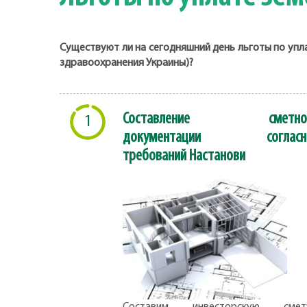
Существуют ли на сегодняшний день льготы по уп
здравоохранения Украины)?
Составление сметно
1
документации согласн
требований Настанови
Составим инвесторскую смету