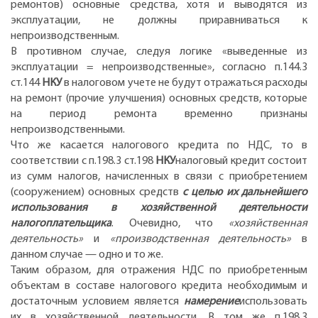
ремонтов) основные средства, хотя и выводятся из
эксплуатации, не должны приравниваться к
непроизводственным.
В противном случае, следуя логике «выведенные из
эксплуатации = непроизводственные», согласно п.144.3
ст.144
НКУ
в налоговом учете не будут отражаться расходы
на ремонт (прочие улучшения) основных средств, которые
на период ремонта временно признаны
непроизводственными.
Что же касается налогового кредита по НДС, то в
соответствии с п.198.3 ст.198
НКУ
налоговый кредит состоит
из сумм налогов, начисленных в связи с приобретением
(сооружением) основных средств
с целью их дальнейшего
использования в хозяйственной деятельности
налогоплательщика
. Очевидно, что
«хозяйственная
деятельность»
и
«производственная деятельность»
в
данном случае — одно и то же.
Таким образом, для отражения НДС по приобретенным
объектам в составе налогового кредита необходимым и
достаточным условием является
намерение
использовать
их в хозяйственной деятельности. В том же п.198.3