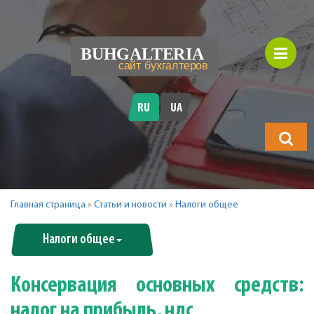
RU
UA
Что
будете
искать?
Главная страница
»
Статьи и новости
»
Налоги общее
Налоги общее
Консервация основных средств:
налог на прибыль, ндс