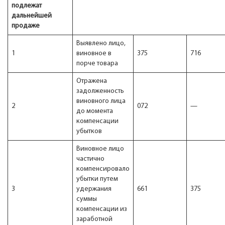
подлежат
дальнейшей
продаже
Выявлено лицо,
1
виновное в
375
716
порче товара
Отражена
задолженность
виновного лица
2
072
—
до момента
компенсации
убытков
Виновное лицо
частично
компенсировало
убытки путем
3
удержания
661
375
суммы
компенсации из
заработной