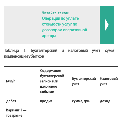
Читайте також
Операции по уплате
стоимости услуг по
договорам оперативной
аренды
Таблица 1. Бухгалтерский и налоговый учет сумм
компенсации убытков
Содержание
бухгалтерской
Бухгалтерский
Налоговый
№ п/п
записи или
учет
учет
налоговое
событие
дебет
кредит
сумма, грн.
доход
Вариант 1 —
товары не