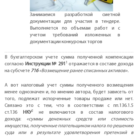
Занимаемся разработкой сметной
документации для участия в тендере.
Выполняется по объемам работ и с
учетом требований изложенных в
документации конкурсных торгов
В бухгалтерском учете сумма полученной компенсации
1
согласно
Инструкции № 291
отражается в составе дохода
на субсчете
716
«Возмещение ранее списанных активов».
А вот налоговый учет суммы полученного возмещения
менее однозначен и, по мнению автора, будет зависеть от
того, подлежат испорченные товары продаже или нет.
Связано это с тем, что в соответствии с пп.136.1.5
2
ст.136
НКУ
не включаются в состав налогового
дохода:
«суммы денежных средств или стоимость
имущества, полученные плательщиком налога по решению
суда или в результате удовлетворения претензий в