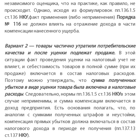
независимого оценщика, что на практике, как правило, не
происходит. Однако, исходя из формулировок пп.136.1.5
ст.136
НКУ
,факт применения (либо неприменения)
Порядка
№ 116
не должен влиять на отражение дохода в части
компенсации нанесенного ущерба.
Вариант 2 — товары частично утратили потребительские
качества и после уценки подлежат продаже.
В этой
ситуации факт проведения уценки на налоговый учет не
влияет, и себестоимость товаров в полной сумме (при их
продаже) включается в состав налоговых расходов.
Поэтому можно утверждать, что
сумма полученных
убытков в виде уценки товара была включена в налоговые
расходы
. Следовательно, нормы пп.136.1.5 ст.136
НКУ
в этом
случае неприменимы, и сумма компенсации включается в
доход предприятия. Есть основания полагать, что, по
аналогии с суммами полученных штрафов и неустойки,
компенсация прямых убытков должна включаться в состав
налогового дохода в периоде ее получения (пп.137.13
ст.137
НКУ
).