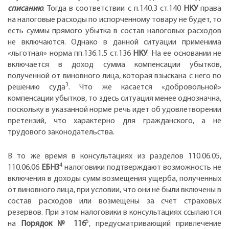
списанию
. Тогда в соответствии с п.140.3 ст.140
НКУ
права
на налоговые расходы по испорченному товару не будет, то
есть суммы прямого убытка в состав налоговых расходов
не включаются. Однако в данной ситуации применима
«льготная» норма пп.136.1.5 ст.136
НКУ
. На ее основании не
включается в доход сумма компенсации убытков,
полученной от виновного лица, которая взыскана с него по
3
решению суда
. Что же касается «добровольной»
компенсации убытков, то здесь ситуация менее однозначна,
поскольку в указанной норме речь идет об удовлетворении
претензий, что характерно для гражданского, а не
трудового законодательства.
В то же время в консультациях из разделов 110.06.05,
4
110.06.06
ЕБНЗ
налоговики подтверждают возможность не
включения в доходы сумм возмещения ущерба, полученных
от виновного лица, при условии, что они не были включены в
состав расходов или возмещены за счет страховых
резервов. При этом налоговики в консультациях ссылаются
5
на
Порядок № 116
, предусматривающий привлечение