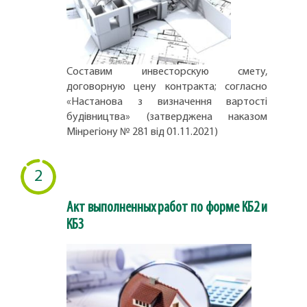
Составим инвесторскую смету,
договорную цену контракта; согласно
«Настанова з визначення вартості
будівництва» (затверджена наказом
Мінрегіону № 281 від 01.11.2021)
2
Акт выполненных работ по форме КБ2 и
КБ3