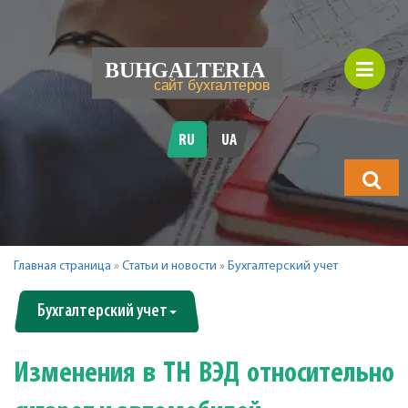
RU
UA
Что
будете
искать?
Главная страница
»
Статьи и новости
»
Бухгалтерский учет
Бухгалтерский учет
Изменения в ТН ВЭД относительно