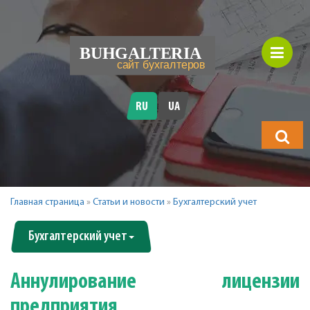
RU
UA
Что
будете
искать?
Главная страница
»
Статьи и новости
»
Бухгалтерский учет
Бухгалтерский учет
Аннулирование лицензии
предприятия