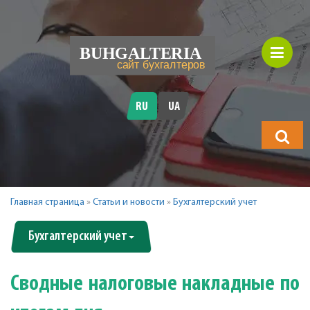
RU
UA
Что
будете
искать?
Главная страница
»
Статьи и новости
»
Бухгалтерский учет
Бухгалтерский учет
Сводные налоговые накладные по