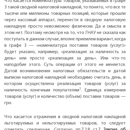
Что касается номенклатуры товаров, указываемых в графе
3 такой сводной налоговой накладной, то понято, что все те
тысячи или миллионы товарных позиций, которые прошли
через кассовый аппарат, перенести в сводную налоговую
накладную просто невозможно физически. Да и смысла в
этом нет. Поэтому несмотря на то, что ГНАУ не сказала как
поступать в данном случае, вполне приемлем вариант, когда
в графе 3 — «номенклатура поставки товаров (услуг)»
будет указано, например, «реализация за наличность за
день» или просто «реализация за день». Или что-то
наподобие этого. Суть операции от этого не меняется.
Датой возникновения налоговых обязательств и датой
выписки налоговой накладной необходимо считать день, в
котором осуществлена реализация товаров (услуг) за
1
наличность конечным покупателям
. Единица измерения
товаров (услуг) и количество (объем) поставки товаров —
грн.
Что касается отражения в сводной налоговой накладной
льготируемых и нельготируемых товаров, то следует
отметить следующее. Согласно пп.7.2.8 ст.7
Закона об