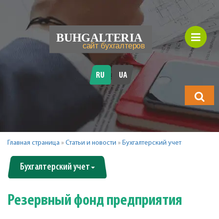
RU
UA
Что
будете
искать?
Главная страница
»
Статьи и новости
»
Бухгалтерский учет
Бухгалтерский учет
Резервный фонд предприятия