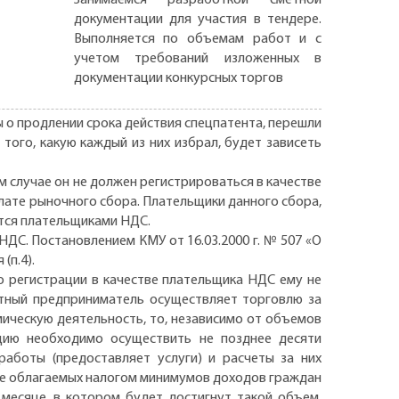
документации для участия в тендере.
Выполняется по объемам работ и с
учетом требований изложенных в
документации конкурсных торгов
ы о продлении срока действия спецпатента, перешли
того, какую каждый из них избрал, будет зависеть
м случае он не должен регистрироваться в качестве
ате рыночного сбора. Плательщики данного сбора,
ляются плательщиками НДС.
НДС. Постановлением КМУ от 16.03.2000 г. № 507 «О
(п.4).
 регистрации в качестве плательщика НДС ему не
стный предприниматель осуществляет торговлю за
ическую деятельность, то, независимо от объемов
ацию необходимо осуществить не позднее десяти
работы (предоставляет услуги) и расчеты за них
 не облагаемых налогом минимумов доходов граждан
 месяце, в котором будет достигнут такой объем,