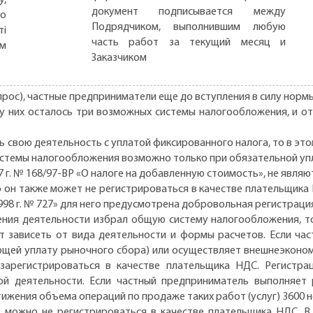
документ подписывается между
но
Подрядчиком, выполнившим любую
ті
часть работ за текущий месяц и
ом
Заказчиком
прос), частные предприниматели еще до вступления в силу норм
 них осталось три возможных системы налогообложения, и от 
свою деятельность с уплатой фиксированного налога, то в это
истемы налогообложения возможно только при обязательной упл
4.97 г. № 168/97-ВР «О налоге на добавленную стоимость», не яв
 он также может не регистрироваться в качестве плательщика 
98 г. № 727» для него предусмотрена добровольная регистрация 
ения деятельности избрал общую систему налогообложения, то
ет зависеть от вида деятельности и формы расчетов. Если ча
ющей уплату рыночного сбора) или осуществляет внешнеэконом
зарегистрироваться в качестве плательщика НДС. Регистр
й деятельности. Если частный предприниматель выполняет 
тижения объема операций по продаже таких работ (услуг) 3600
ев можно не регистрироваться в качестве плательщика НДС. В