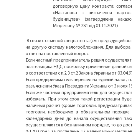
договорную цену контракта; соглас
«Настанова з визначення вартос
будівництва» (затверджена наказ
Мінрегіону № 281 від 01.11.2021)
В связи с отменой спецпатента (см. предыдущий во
на другую систему налогообложения. Для выбора у
ответ на поставленный вопрос.
Если частный предприниматель решил осуществлять 
плательщика НДС, поскольку применение данной с
в соответствии с п.2.3 ст.2 Закона Украины от 03.0
Если предприниматель перешел на единый налог, то
разъяснении Указа Президента Украины от 3 июля 19
Если же частный предприниматель для осуществл
избежать. При этом срок такой регистрации буд
наличный расчет (кроме торговли, предусматрива
торговли, необходимо в обязательном порядке 
календарных дней до начала осуществления тако
осуществляются в безналичном порядке, то до дос
(61200 грн.) за последние 12 календарных месяц