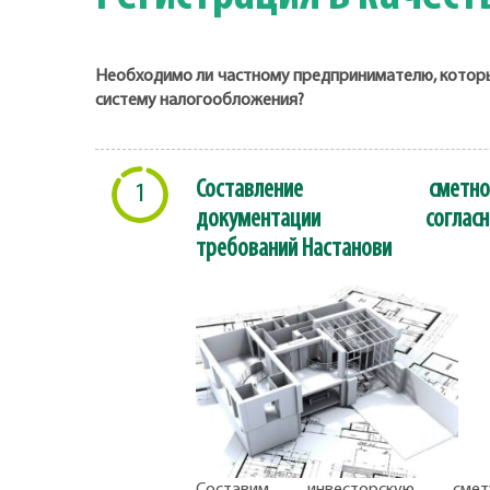
Необходимо ли частному предпринимателю, который
систему налогообложения?
Составление сметно
1
документации согласн
требований Настанови
Составим инвесторскую смету