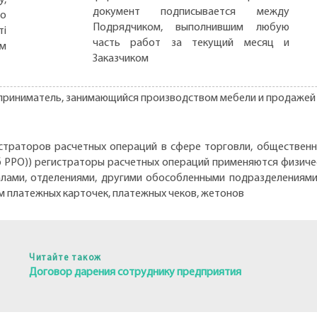
документ подписывается между
но
Подрядчиком, выполнившим любую
ті
часть работ за текущий месяц и
ом
Заказчиком
приниматель, занимающийся производством мебели и продажей 
страторов расчетных операций в сфере торговли, общественно
он об РРО)) регистраторы расчетных операций применяются физ
алами, отделениями, другими обособленными подразделениями
м платежных карточек, платежных чеков, жетонов
Читайте також
Договор дарения сотруднику предприятия