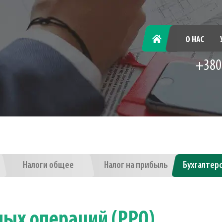
ГЛАВНАЯ
О НАС
+380
Налоги общее
Налог на прибыль
Бухгалтер
ных операций (PPO)