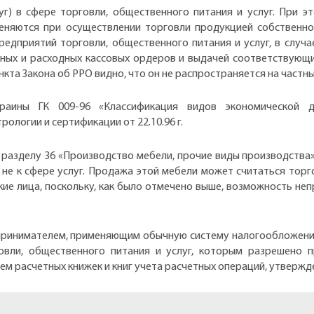
уг) в сфере торговли, общественного питания и услуг. При э
еняются при осуществлении торговли продукцией собственн
едприятий торговли, общественного питания и услуг, в случа
ных и расходных кассовых ордеров и выдачей соответствующих
кта Закона об РРО видно, что он не распространяется на частн
краины ГК 009-96 «Классификация видов экономической д
ологии и сертификации от 22.10.96 г.
 разделу 36 «Производство мебели, прочие виды производства» (
 не к сфере услуг. Продажа этой мебели может считаться тор
ие лица, поскольку, как было отмечено выше, возможность не
принимателем, применяющим обычную систему налогообложения,
овли, общественного питания и услуг, которым разрешено 
м расчетных книжек и книг учета расчетных операций, утвержде