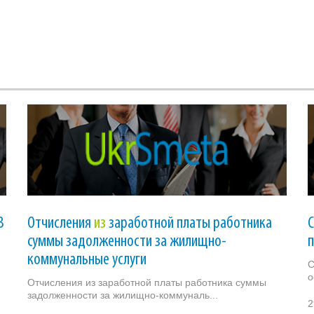
В
Отчисления
из
заработной платы работника
суммы задолженности за жилищно-
п
коммунальные услуги
С
о
Отчисления из заработной платы работника суммы
задолженности за жилищно-коммуналь...
2