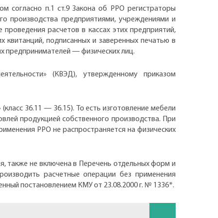
том согласно п.1 ст.9 Закона об РРО регистраторы
ого производства предприятиями, учреждениями и
е проведения расчетов в кассах этих предприятий,
 квитанций, подписанных и заверенных печатью в
ых предпринимателей — физических лиц.
еятельности» (КВЭД), утвержденному приказом
класс 36.11 — 36.15). То есть изготовление мебели
говлей продукцией собственного производства. При
применения РРО не распространяется на физических
 также не включена в Перечень отдельных форм и
производить расчетные операции без применения
нный постановлением КМУ от 23.08.2000 г. № 1336*.