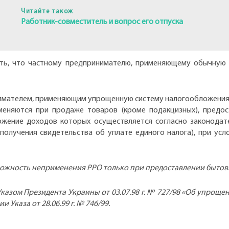
Читайте також
Работник-совместитель и вопрос его отпуска
ь, что частному предпринимателю, применяющему обычную 
мателем, применяющим упрощенную систему налогообложения**,
меняются при продаже товаров (кроме подакцизных), предос
ожение доходов которых осуществляется согласно законодат
получения свидетельства об уплате единого налога), при усл
ожность неприменения РРО только при предоставлении бытовых
азом Президента Украины от 03.07.98 г. № 727/98 «Об упрощен
Указа от 28.06.99 г. № 746/99.