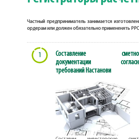
Частный предприниматель занимается изготовлен
ордерам или должен обязательно примененять РР
Составление сметно
1
документации согласн
требований Настанови
Составим инвесторскую смету