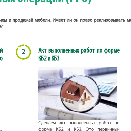
ием и продажей мебели. Имеет ли он право реализовывать м
О?
й
Акт выполненных работ по форме
2
о
КБ2 и КБ3
Сделаем акт выполненных работ по
форме КБ2 и КБ3. Это первичный
,