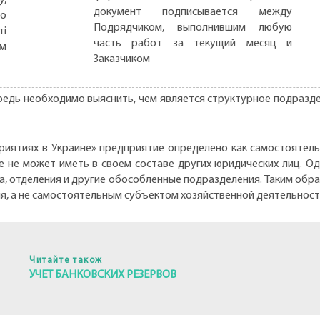
документ подписывается между
но
Подрядчиком, выполнившим любую
ті
часть работ за текущий месяц и
ом
Заказчиком
редь необходимо выяснить, чем является структурное подразд
едприятиях в Украине» предприятие определено как самостояте
 не может иметь в своем составе других юридических лиц. Одн
а, отделения и другие обособленные подразделения. Таким об
я, а не самостоятельным субъектом хозяйственной деятельност
Читайте також
УЧЕТ БАНКОВСКИХ РЕЗЕРВОВ