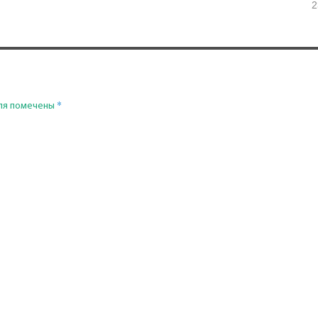
2
*
ля помечены