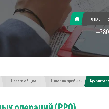
ГЛАВНАЯ
О НАС
+380
Налоги общее
Налог на прибыль
Бухгалтер
ных операций (PPO)