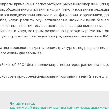
просы применения регистраторов расчетных операций (РРО). 
 общественного питания и услуг» (текст и название в редакции З
ются юридическими лицами и их филиалами, отделениями, д
бот, услуг) расчеты осуществляются в наличной и/или безнал
ставляют предприятия, осуществляющие операции, включенные в
питания и услуг, которым разрешено проводить расчетные о
г учета расчетных операций, утвержденный постановлением КМУ о
да планировалось открыть новое структурное подразделение, а 
м возможны два варианта.
в Закон об РРО* без применения регистраторов расчетных опер
 которые приобрели специальный торговый патент (в этом слу
Читайте також
НАЛОГОВЫЙ КРЕДИТ ПО БЕСПЛАТНО ПОЛУЧЕННЫМ ОС