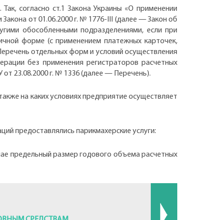
Так, согласно ст.1 Закона Украины «О применении
акона от 01.06.2000 г. № 1776-III (далее — Закон об
ругими обособленными подразделениями, если при
ичной форме (с применением платежных карточек,
 Перечень отдельных форм и условий осуществления
перации без применения регистраторов расчетных
т 23.08.2000 г. № 1336 (далее — Перечень).
также на каких условиях предприятие осуществляет
аций предоставлялись парикмахерские услуги:
чае предельный размер годового объема расчетных
НОВНЫМ СРЕДСТВАМ