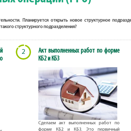
льности. Планируется открыть новое структурное подразде
 такого структурного подразделения?
й
Акт выполненных работ по форме
2
о
КБ2 и КБ3
Сделаем акт выполненных работ по
форме КБ2 и КБ3. Это первичный
,