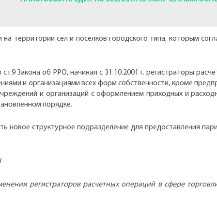
на территории сел и поселков городского типа, которым согла
 ст.9 Закона об РРО, начиная с 31.10.2001 г. регистраторы рас
ниями и организациями всех форм собственности, кроме предпр
 учреждений и организаций с оформлением приходных и расхо
тановленном порядке.
ть новое структурное подразделение для предоставления парик
I
енении регистраторов расчетных операций в сфере торговли, 