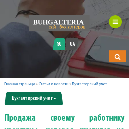
RU
UA
Что
будете
искать?
Главная страница
»
Статьи и новости
»
Бухгалтерский учет
Бухгалтерский учет
Продажа своему работнику