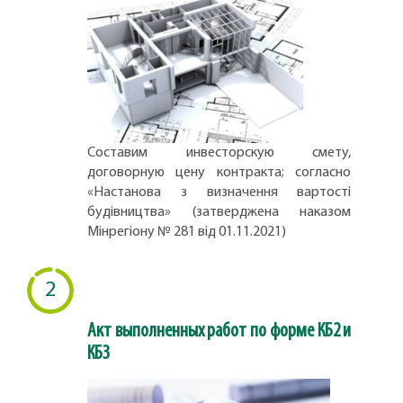
Составим инвесторскую смету,
договорную цену контракта; согласно
«Настанова з визначення вартості
будівництва» (затверджена наказом
Мінрегіону № 281 від 01.11.2021)
2
Акт выполненных работ по форме КБ2 и
КБ3